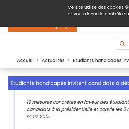
Panneau de gestion des cookies
Ce site utilise des cookies 🍪
Contenu
Aide et accessibilité
Menu pr
et vous donne le contrôle su
Actualités
Accueil
>
Actualités
>
Etudiants handicapés inv
Etudiants handicapés invitent candidats à dé
19 mesures concrètes en faveur des étudiants
candidats à la présidentielle et convie les 5 
mars 2017.