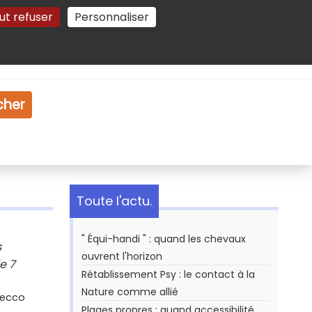
ut refuser
Personnaliser
Gestion des cookies
e
Vidéo
Dossiers
cher
Toute l'actu.
" Équi-handi " : quand les chevaux
s
ouvrent l'horizon
e 7
Rétablissement Psy : le contact à la
Nature comme allié
Secco
Plages propres : quand accessibilité