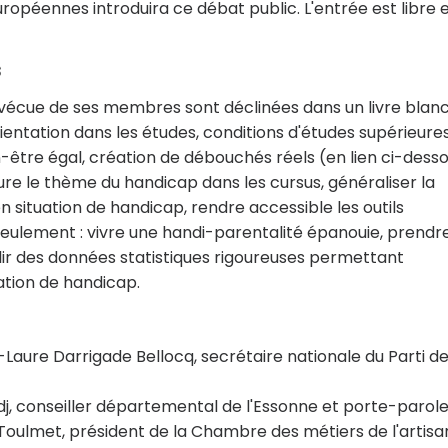
opéennes introduira ce débat public. L'entrée est libre 
s
 vécue de ses membres sont déclinées dans un livre blan
ientation dans les études, conditions d'études supérieures
n-être égal, création de débouchés réels (en lien ci-desso
ure le thème du handicap dans les cursus, généraliser la
 situation de handicap, rendre accessible les outils
eulement : vivre une handi-parentalité épanouie, prendr
ir des données statistiques rigoureuses permettant
ation de handicap.
aure Darrigade Bellocq, secrétaire nationale du Parti d
, conseiller départemental de l'Essonne et porte-parole
oulmet, président de la Chambre des métiers de l'artisa