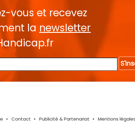
ez-vous et recevez
ement la
newsletter
Handicap.fr
S'ins
te
Contact
Publicité & Partenariat
Mentions légale