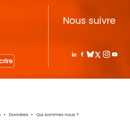
Nous suivre
crire
s
Données
Qui sommes nous ?