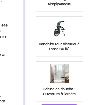
et
SimplyAccess
c été
,
us).
Handbike tout éléctrique
Lomo GX 16"
e en
e
Cabine de douche -
Ouverture à l'arrière
.
nat