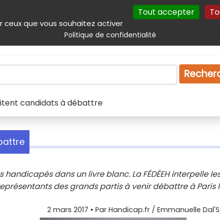
Tout accepter
To
incipal
Navigation complémentaire
Autres services
Plan du site
r ceux que vous souhaitez activer
Politique de confidentialité
Produits & services
Emploi
Droit
Tourism
Recher
itent candidats à débattre
battre
 handicapés dans un livre blanc. La FÉDÉEH interpelle le
représentants des grands partis à venir débattre à Paris l
2 mars 2017
• Par
Handicap.fr / Emmanuelle Dal'