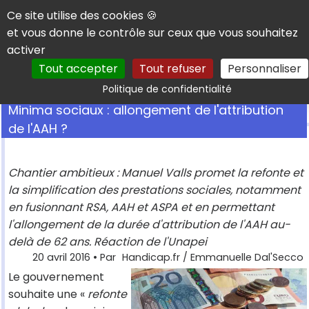
Panneau de gestion des cookies
Ce site utilise des cookies 🍪
et vous donne le contrôle sur ceux que vous souhaitez
activer
Tout accepter
Tout refuser
Personnaliser
Rechercher
Politique de confidentialité
Minima sociaux : allongement de l'attribution
de l'AAH ?
Chantier ambitieux : Manuel Valls promet la refonte et
la simplification des prestations sociales, notamment
en fusionnant RSA, AAH et ASPA et en permettant
l'allongement de la durée d'attribution de l'AAH au-
delà de 62 ans. Réaction de l'Unapei
20 avril 2016
• Par
Handicap.fr / Emmanuelle Dal'Secco
Le gouvernement
souhaite une «
refonte