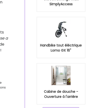
in
SimplyAccess
ets
se a
 de
Handbike tout éléctrique
!
Lomo GX 16"
ge
ions
Cabine de douche -
Ouverture à l'arrière