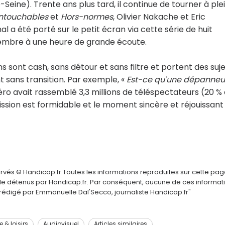
-Seine). Trente ans plus tard, il continue de tourner à ple
Intouchables
et
Hors-normes
, Olivier Nakache et Eric
l a été porté sur le petit écran via cette série de huit
tembre à une heure de grande écoute.
 sont cash, sans détour et sans filtre et portent des suj
nt sans transition. Par exemple, «
Est-ce qu'une dépanneu
ro avait rassemblé 3,3 millions de téléspectateurs (20 %
sion est formidable et le moment sincère et réjouissant 
ervés.© Handicap.fr.Toutes les informations reproduites sur cette pa
elle détenus par Handicap.fr. Par conséquent, aucune de ces informat
é rédigé par Emmanuelle Dal'Secco, journaliste Handicap.fr"
e & loisirs
Audiovisuel
Articles similaires