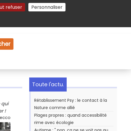
ut refuser
Personnaliser
Gestion des cookies
e
Vidéo
Dossiers
cher
Toute l'actu.
Rétablissement Psy : le contact à la
 qui
Nature comme allié
r !
Plages propres : quand accessibilité
Secco
rime avec écologie
Autisme : " non, ça ne se voit pas au