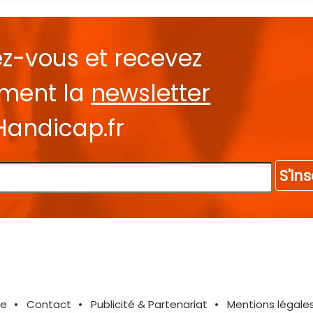
ez-vous et recevez
ement la
newsletter
Handicap.fr
S'ins
te
Contact
Publicité & Partenariat
Mentions légale