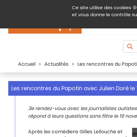
Panneau de gestion des cookies
Ce site utilise des cookies 🍪
Contenu
Aide et accessibilité
Menu pr
et vous donne le contrôle su
Actualités
Accueil
>
Actualités
>
Les rencontres du Papot
Les rencontres du Papotin avec Julien Doré l
3e rendez-vous avec les journalistes autistes
répond à leurs questions sans filtre le 19 n
Après les comédiens Gilles Lellouche et