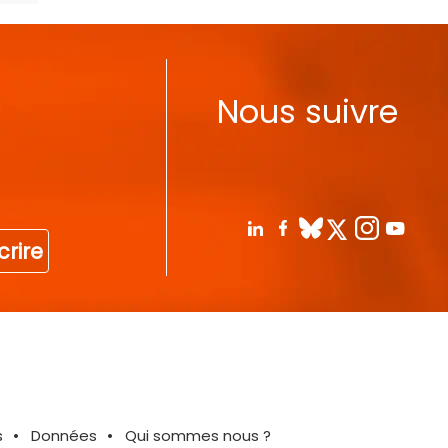
Nous suivre
crire
s
Données
Qui sommes nous ?