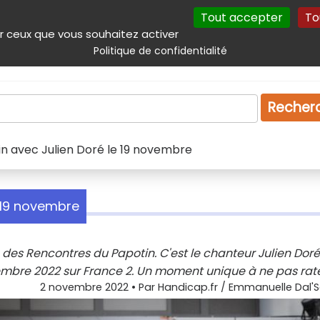
Tout accepter
To
incipal
Navigation complémentaire
Autres services
Plan du site
r ceux que vous souhaitez activer
Politique de confidentialité
Produits & services
Emploi
Droit
Tourism
Recher
in avec Julien Doré le 19 novembre
e 19 novembre
 des Rencontres du Papotin. C'est le chanteur Julien Doré
ovembre 2022 sur France 2. Un moment unique à ne pas rate
2 novembre 2022
• Par
Handicap.fr / Emmanuelle Dal'