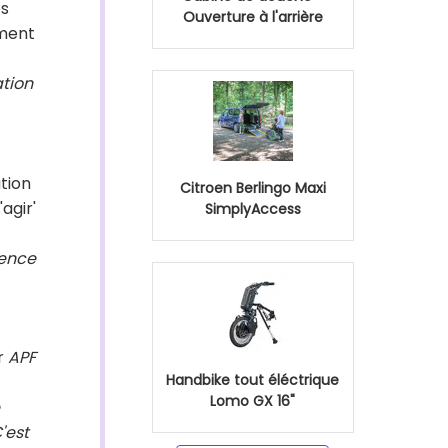
es
Ouverture à l'arrière
ement
tion
tion
Citroen Berlingo Maxi
agir'
SimplyAccess
ience
r
APF
Handbike tout éléctrique
Lomo GX 16"
'est