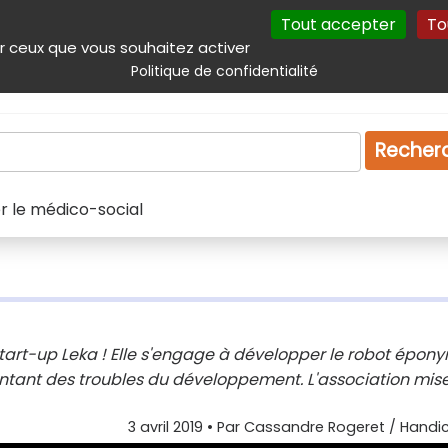
Tout accepter
To
incipal
Navigation complémentaire
Autres services
Plan du site
r ceux que vous souhaitez activer
Politique de confidentialité
Produits & services
Emploi
Droit
Tourism
Recher
er le médico-social
start-up Leka ! Elle s'engage à développer le robot épon
ésentant des troubles du développement. L'association mis
3 avril 2019
• Par
Cassandre Rogeret / Handic