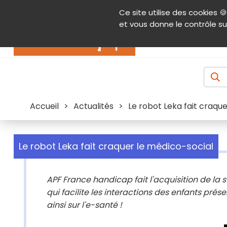
Panneau de gestion des cookies
Ce site utilise des cookies 🍪
Contenu
Aide et accessibilité
Menu pr
et vous donne le contrôle su
Actualités
Accueil
>
Actualités
>
Le robot Leka fait craqu
Le robot Leka fait craquer le médico-social
APF France handicap fait l'acquisition de la 
qui facilite les interactions des enfants pr
ainsi sur l'e-santé !