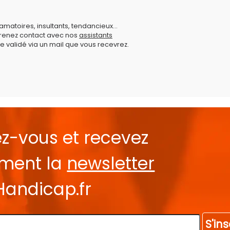
amatoires, insultants, tendancieux...
prenez contact avec nos
assistants
e validé via un mail que vous recevrez.
ez-vous et recevez
ement la
newsletter
Handicap.fr
S'ins