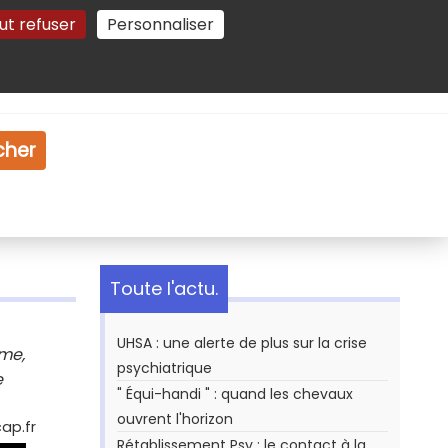
ut refuser
Personnaliser
Gestion des cookies
e
Vidéo
Dossiers
cher
Toute l'actu.
UHSA : une alerte de plus sur la crise
yme,
psychiatrique
e
" Équi-handi " : quand les chevaux
ouvrent l'horizon
ap.fr
Rétablissement Psy : le contact à la