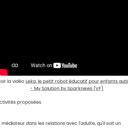
oir la vidéo
Leka, le petit robot éducatif pour enfants auti
- My Solution by Sparknews (VF)
ctivités proposées.
édiateur dans les relations avec l'adulte, qu'il soit un