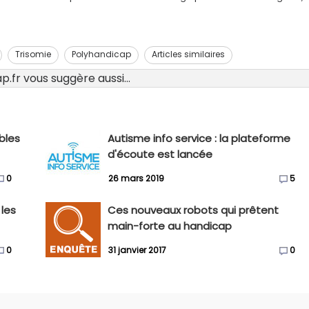
Trisomie
Polyhandicap
Articles similaires
.fr vous suggère aussi...
ubles
Autisme info service : la plateforme
d'écoute est lancée
0
26 mars 2019
5
 les
Ces nouveaux robots qui prêtent
main-forte au handicap
0
31 janvier 2017
0