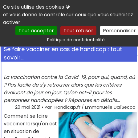
Panneau de gestion des cookies
Ce site utilise des cookies 🍪
et vous donne le contrôle sur ceux que vous souhaitez
activer
Tout accepter
Tout refuser
Personnaliser
Rechercher
Politique de confidentialité
Se faire vacciner en cas de handicap : tout
savoir...
La vaccination contre la Covid-19, pour qui, quand, où
? Pas facile de s'y retrouver alors que les critères
évoluent de jour en jour. Qu'en est-il pour les
personnes handicapées ? Réponses en détails...
20 mai 2021
• Par
Handicap.fr / Emmanuelle Dal'Secco
Comment se faire
vacciner lorsqu'on est
en situation de