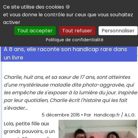
Panneau de gestion des cookies
Ce site utilise des cookies 🍪
et vous donne le contrôle sur ceux que vous souhaitez
activer
Tout accepter
Tout refuser
Personnaliser
Rechercher
Politique de confidentialité
À 8 ans, elle raconte son handicap rare dans
un livre
Charlie, huit ans, et sa sœur de 17 ans, sont atteintes
d'une mystérieuse maladie dite photo-aggravée, qui
les empêche de s'exposer à la lumière du jour. Inspirée
par leur quotidien, Charlie écrit l'histoire qui les fait
s'évader...
5 décembre 2016
• Par
Handicap.fr / A.L.G.
Lola, petite fille aux
grands pouvoirs, a un