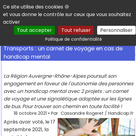
Panneau de gestion des cookies
Ce site utilise des cookies 🍪
et vous donne le contrôle sur ceux que vous souhaitez
activer
Tout accepter
Tout refuser
Personnaliser
Rechercher
Politique de confidentialité
Transports : un carnet de voyage en cas de
handicap mental
La Région Auvergne-Rhône-Alpes poursuit son
engagement en faveur de l'autonomie des personnes
avec un handicap mental avec 2 projets : un carnet
de voyage et une signalétique adaptée sur les lignes
de bus. Pour trouver son chemin en toute facilité !
18 octobre 2021
• Par
Cassandre Rogeret / Handicap.fr
Après avoir voté, le 17
septembre 2021, la