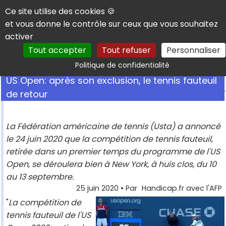
Panneau de gestion des cookies
Ce site utilise des cookies 🍪
et vous donne le contrôle sur ceux que vous souhaitez
activer
Tout accepter
Tout refuser
Personnaliser
Rechercher
Politique de confidentialité
US Open: après son exclusion, le tennis fauteuil
de retour
La Fédération américaine de tennis (Usta) a annoncé
le 24 juin 2020 que la compétition de tennis fauteuil,
retirée dans un premier temps du programme de l'US
Open, se déroulera bien à New York, à huis clos, du 10
au 13 septembre.
25 juin 2020
• Par
Handicap.fr avec l'AFP
"
La compétition de
tennis fauteuil de l'US