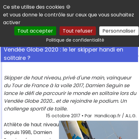
Panneau de gestion des cookies
Ce site utilise des cookies 🍪
et vous donne le contrôle sur ceux que vous souhaitez
activer
Tout accepter
Tout refuser
Personnaliser
Rechercher
Politique de confidentialité
Vendée Globe 2020 : le 1er skipper handi en
solitaire ?
Skipper de haut niveau, privé d'une main, vainqueur
du Tour de France à la voile 2017, Damien Seguin se
lance le défi de parcourir le monde en solitaire lors du
Vendée Globe 2020... et de rejoindre le podium. Un
challenge sportif de taille.
15 octobre 2017
• Par
Handicap.fr / A.L.G.
Athlète de haut niveau
depuis 1998, Damien