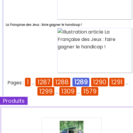
La Française des Jeux : faire gagner le handicap !
1
1287
1288
1289
1290
1291
Pages :
...
...
1299
1309
1579
...
...
Produits