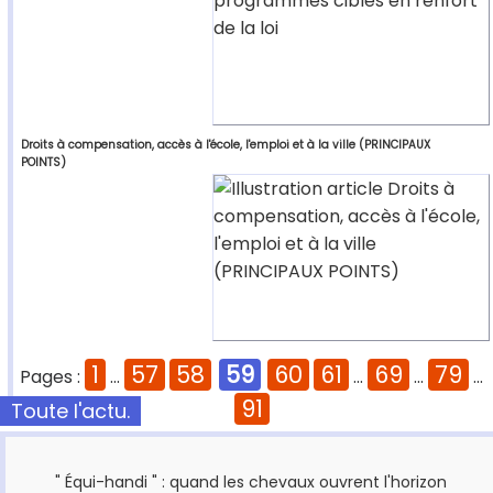
Droits à compensation, accès à l'école, l'emploi et à la ville (PRINCIPAUX
POINTS)
1
57
58
59
60
61
69
79
Pages :
...
...
...
...
91
Toute l'actu.
" Équi-handi " : quand les chevaux ouvrent l'horizon