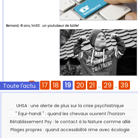
Bernard, 41 ans, 1m30 : un youtubeur de taille!
1
17
18
19
20
21
29
39
Toute l'actu.
Pages :
...
...
...
UHSA : une alerte de plus sur la crise psychiatrique
" Équi-handi " : quand les chevaux ouvrent l'horizon
Rétablissement Psy : le contact à la Nature comme allié
Plages propres : quand accessibilité rime avec écologie