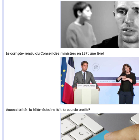
Le compte-rendu du Conseil des ministres en LSF : une 1ère!
Accessibilité : la télémédecine fait la sourde oreille?