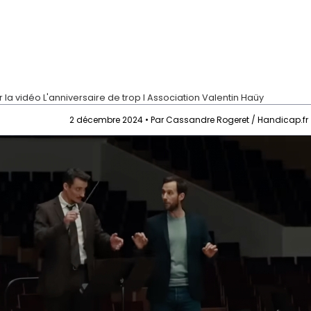
r la vidéo
L'anniversaire de trop I Association Valentin Haüy
2 décembre 2024 • Par Cassandre Rogeret / Handicap.fr