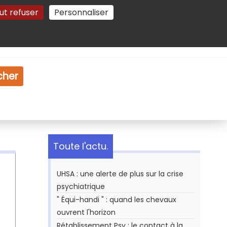
ut refuser
Personnaliser
Gestion des cookies
e
Vidéo
Dossiers
cher
Toute l'actu.
UHSA : une alerte de plus sur la crise
psychiatrique
" Équi-handi " : quand les chevaux
ouvrent l'horizon
Rétablissement Psy : le contact à la