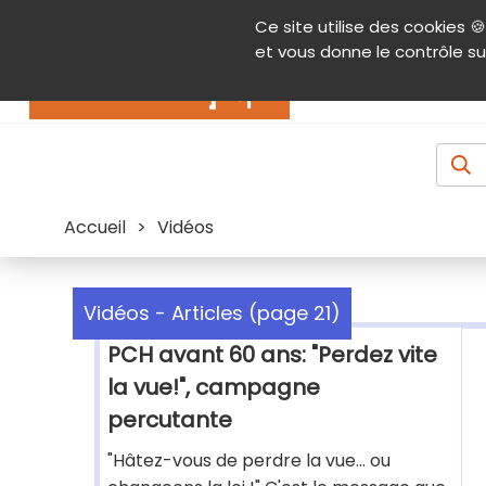
Panneau de gestion des cookies
Ce site utilise des cookies 🍪
Contenu
Aide et accessibilité
Menu pr
et vous donne le contrôle su
Actualités
Accueil
>
Vidéos
Vidéos - Articles (page 21)
PCH avant 60 ans: "Perdez vite
la vue!", campagne
percutante
"Hâtez-vous de perdre la vue... ou