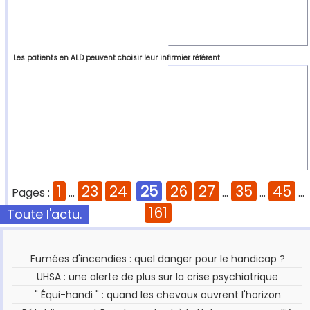
Les patients en ALD peuvent choisir leur infirmier référent
1
23
24
25
26
27
35
45
Pages :
...
...
...
...
161
Toute l'actu.
Fumées d'incendies : quel danger pour le handicap ?
UHSA : une alerte de plus sur la crise psychiatrique
" Équi-handi " : quand les chevaux ouvrent l'horizon