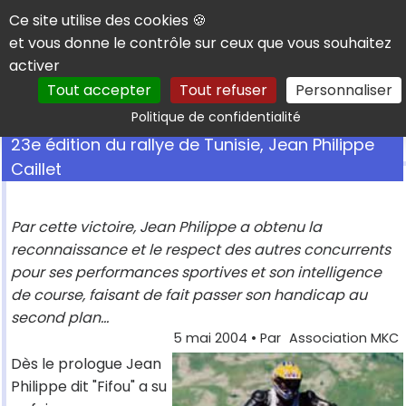
Panneau de gestion des cookies
Ce site utilise des cookies 🍪
et vous donne le contrôle sur ceux que vous souhaitez
activer
Tout accepter
Tout refuser
Personnaliser
Rechercher
Politique de confidentialité
23e édition du rallye de Tunisie, Jean Philippe
Caillet
Par cette victoire, Jean Philippe a obtenu la
reconnaissance et le respect des autres concurrents
pour ses performances sportives et son intelligence
de course, faisant de fait passer son handicap au
second plan...
5 mai 2004
• Par
Association MKC
Dès le prologue Jean
Philippe dit "Fifou" a su