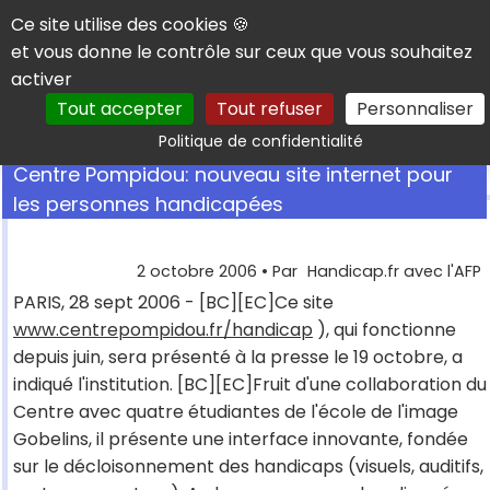
Panneau de gestion des cookies
Ce site utilise des cookies 🍪
et vous donne le contrôle sur ceux que vous souhaitez
activer
Tout accepter
Tout refuser
Personnaliser
Rechercher
Politique de confidentialité
Centre Pompidou: nouveau site internet pour
les personnes handicapées
2 octobre 2006
• Par
Handicap.fr avec l'AFP
PARIS, 28 sept 2006 - [BC][EC]Ce site
www.centrepompidou.fr/handicap
), qui fonctionne
depuis juin, sera présenté à la presse le 19 octobre, a
indiqué l'institution. [BC][EC]Fruit d'une collaboration du
Centre avec quatre étudiantes de l'école de l'image
Gobelins, il présente une interface innovante, fondée
sur le décloisonnement des handicaps (visuels, auditifs,