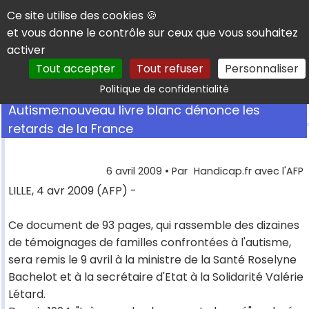
Panneau de gestion des cookies
Ce site utilise des cookies 🍪
et vous donne le contrôle sur ceux que vous souhaitez
activer
Tout accepter
Tout refuser
Personnaliser
Rechercher
Politique de confidentialité
Autisme:nouveau livre blanc dénonce les
retards de la France
6 avril 2009
• Par
Handicap.fr avec l'AFP
LILLE, 4 avr 2009 (AFP) -
Ce document de 93 pages, qui rassemble des dizaines
de témoignages de familles confrontées à l'autisme,
sera remis le 9 avril à la ministre de la Santé Roselyne
Bachelot et à la secrétaire d'Etat à la Solidarité Valérie
Létard.