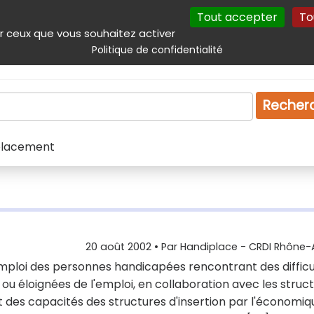
Tout accepter
To
incipal
Navigation complémentaire
Autres services
Plan du site
r ceux que vous souhaitez activer
Politique de confidentialité
Produits & services
Emploi
Droit
Tourism
Recher
 placement
20 août 2002
• Par
Handiplace - CRDI Rhône-
'emploi des personnes handicapées rencontrant des difficu
e ou éloignées de l'emploi, en collaboration avec les struc
es capacités des structures d'insertion par l'économiq