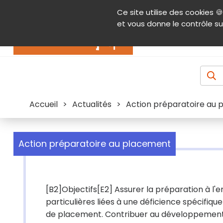
Panneau de gestion des cookies
Ce site utilise des cookies 🍪
Contenu
Aide et accessibilité
Menu pr
et vous donne le contrôle su
Actualités
Accueil
>
Actualités
>
Action préparatoire au
Action préparatoire au placement
[B2]Objectifs[E2] Assurer la préparation à l
particulières liées à une déficience spécifiqu
de placement. Contribuer au développement d