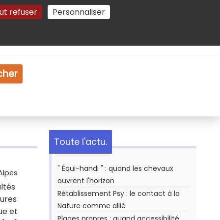
ut refuser
Personnaliser
Gestion des cookies
e
Vidéo
Dossiers
cher
Toute l'actu.
" Équi-handi " : quand les chevaux
Alpes
ouvrent l'horizon
ltés
Rétablissement Psy : le contact à la
tures
Nature comme allié
ue et
Plages propres : quand accessibilité