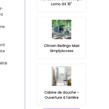
Lomo GX 16"
a-
nt
 ne
ent
Citroen Berlingo Maxi
nte
SimplyAccess
iété
Cabine de douche -
Ouverture à l'arrière