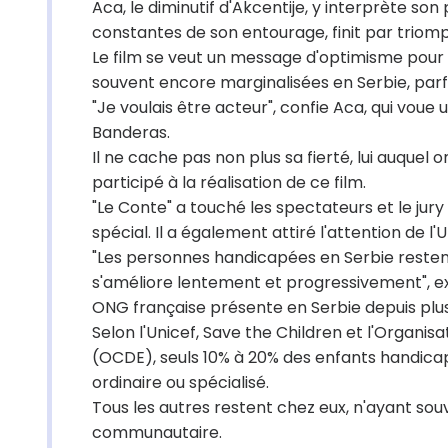
Aca, le diminutif d'Akcentije, y interprète so
constantes de son entourage, finit par triomp
Le film se veut un message d'optimisme pour
souvent encore marginalisées en Serbie, parf
"Je voulais être acteur", confie Aca, qui vou
Banderas.
Il ne cache pas non plus sa fierté, lui auquel
participé à la réalisation de ce film.
"Le Conte" a touché les spectateurs et le jury
spécial. Il a également attiré l'attention de l'U
"Les personnes handicapées en Serbie restent
s'améliore lentement et progressivement", ex
ONG française présente en Serbie depuis plus
Selon l'Unicef, Save the Children et l'Orga
(OCDE), seuls 10% à 20% des enfants handicapés
ordinaire ou spécialisé.
Tous les autres restent chez eux, n'ayant so
communautaire.