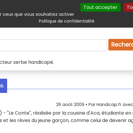
Tout accepter
To
incipal
Navigation complémentaire
Autres services
Plan du site
r ceux que vous souhaitez activer
Politique de confidentialité
Produits & services
Emploi
Droit
Tourism
Recher
t acteur serbe handicapé.
é.
26 août 2009
• Par
Handicap.fr avec 
 "Le Conte", réalisée par la cousine d'Aca, étudiante en 
rs et les rêves du jeune garçon, comme celui de devenir a