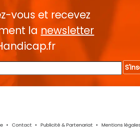
ez-vous et recevez
ement la
newsletter
Handicap.fr
S'ins
te
Contact
Publicité & Partenariat
Mentions légale