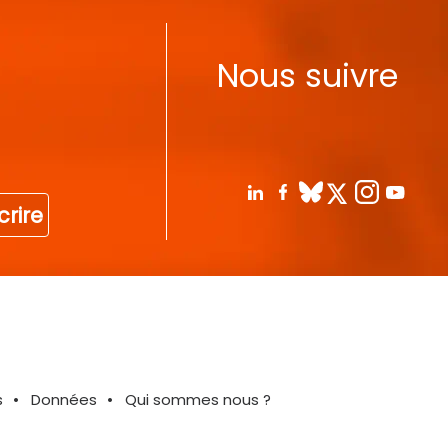
Nous suivre
crire
s
Données
Qui sommes nous ?