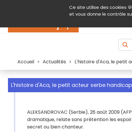
Panneau de gestion des cookies
Ce site utilise des cookies 🍪
Contenu
Aide et accessibilité
Menu pr
et vous donne le contrôle su
Actualités
Accueil
>
Actualités
>
L'histoire d'Aca, le peti
L'histoire d'Aca, le petit acteur serbe handicap
ALEKSANDROVAC (Serbie), 26 août 2009 (AFP) -
dramatique, relate sans prétention les espoi
secret ou bien chanteur.