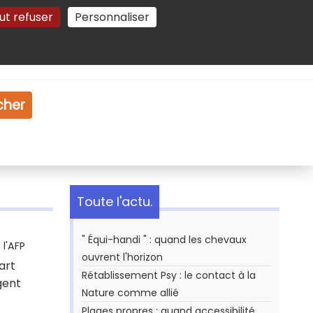
ut refuser
Personnaliser
Gestion des cookies
e
Vidéo
Dossiers
cher
Toute l'actu.
" Équi-handi " : quand les chevaux
l'AFP
ouvrent l'horizon
art
Rétablissement Psy : le contact à la
gent
Nature comme allié
Plages propres : quand accessibilité