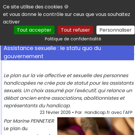
Panneau de gestion des cookies
Ce site utilise des cookies 🍪
et vous donne le contrôle sur ceux que vous souhaitez
activer
Tout accepter
Tout refuser
Personnaliser
Rechercher
Politique de confidentialité
Assistance sexuelle : le statu quo du
gouvernement
Le plan sur la vie affective et sexuelle des personnes
handicapées ne crée pas de statut pour les assistants
sexuels. Un choix assumé par l'exécutif, qui relance un
débat ancien entre associations, abolitionnistes et
représentants du handicap.
23 février 2026
• Par
Handicap.fr avec l'AFP
Par Marine PENNETIER
Le plan du