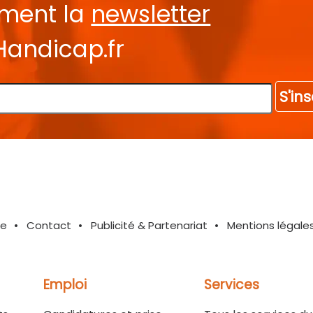
ement la
newsletter
Handicap.fr
S'ins
te
Contact
Publicité & Partenariat
Mentions légale
Emploi
Services