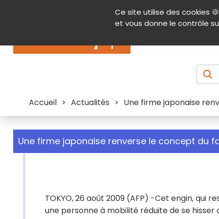
Panneau de gestion des cookies
Ce site utilise des cookies 🍪
Contenu
Aide et accessibilité
Menu pr
et vous donne le contrôle su
Actualités
Accueil
>
Actualités
>
Une firme japonaise renv
Une firme japonaise renverse le concept du fau
TOKYO, 26 août 2009 (AFP) -Cet engin, qui re
une personne à mobilité réduite de se hisser de