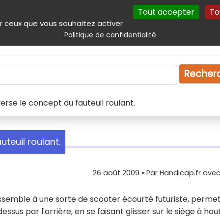
Tout accepter
To
incipal
Navigation complémentaire
Autres services
Plan du site
r ceux que vous souhaitez activer
Politique de confidentialité
Produits & services
Emploi
Droit
Tourism
Recher
erse le concept du fauteuil roulant.
teuil roulant.
26 août 2009
• Par
Handicap.fr avec 
ssemble à une sorte de scooter écourté futuriste, permet
ssus par l'arrière, en se faisant glisser sur le siège à hau