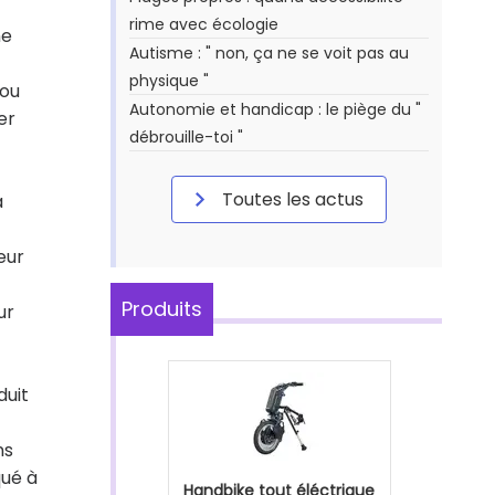
rime avec écologie
ne
Autisme : " non, ça ne se voit pas au
physique "
 ou
Autonomie et handicap : le piège du "
er
débrouille-toi "
Toutes les actus
a
eur
Produits
ur
duit
ns
qué à
Handbike tout éléctrique