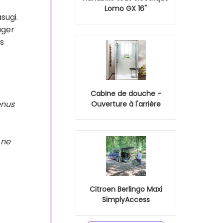
Lomo GX 16"
sugi.
ager
s
Cabine de douche -
enus
Ouverture à l'arrière
 ne
Citroen Berlingo Maxi
SimplyAccess