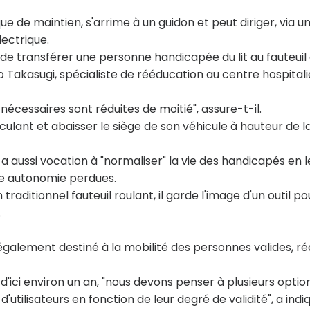
e de maintien, s'arrime à un guidon et peut diriger, via u
ectrique.
t de transférer une personne handicapée du lit au fauteuil
ro Takasugi, spécialiste de rééducation au centre hospitali
écessaires sont réduites de moitié", assure-t-il.
reculant et abaisser le siège de son véhicule à hauteur de l
a aussi vocation à "normaliser" la vie des handicapés en l
e autonomie perdues.
traditionnel fauteuil roulant, il garde l'image d'un outil po
.
alement destiné à la mobilité des personnes valides, ré
ici environ un an, "nous devons penser à plusieurs optio
'utilisateurs en fonction de leur degré de validité", a indi