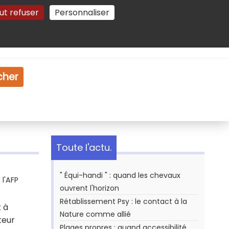
ut refuser
Personnaliser
Gestion des cookies
e
Vidéo
Dossiers
cher
Toute l'actu.
" Équi-handi " : quand les chevaux
l'AFP
ouvrent l'horizon
Rétablissement Psy : le contact à la
 à
Nature comme allié
teur
Plages propres : quand accessibilité