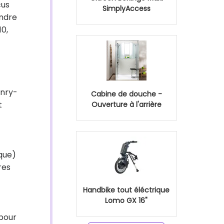
cus
SimplyAccess
endre
0,
enry-
Cabine de douche -
t
Ouverture à l'arrière
ique)
res
Handbike tout éléctrique
Lomo GX 16"
 pour