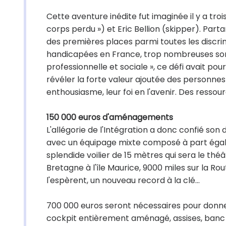
Cette aventure inédite fut imaginée il y a tr
corps perdu ») et Eric Bellion (skipper). Par
des premières places parmi toutes les discrim
handicapées en France, trop nombreuses sont 
professionnelle et sociale », ce défi avait pou
révéler la forte valeur ajoutée des personnes
enthousiasme, leur foi en l'avenir. Des resso
150 000 euros d'aménagements
L'allégorie de l'Intégration a donc confié son 
avec un équipage mixte composé à part égale d
splendide voilier de 15 mètres qui sera le théâ
Bretagne à l'île Maurice, 9000 miles sur la Ro
l'espèrent, un nouveau record à la clé...
700 000 euros seront nécessaires pour donner 
cockpit entièrement aménagé, assises, banc 