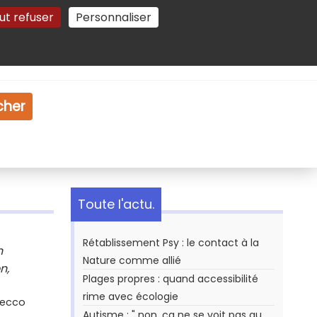
ut refuser
Personnaliser
Gestion des cookies
e
Vidéo
Dossiers
cher
Toute l'actu.
Rétablissement Psy : le contact à la
n
Nature comme allié
n,
Plages propres : quand accessibilité
rime avec écologie
Secco
Autisme : " non, ça ne se voit pas au