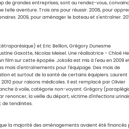
p de grandes entreprises, sont au rendez-vous, convain
e telle aventure. Trois ans pour réussir. 2008, pour appr
aires. 2009, pour aménager le bateau et s'entraîner. 201
étraparésique) et Eric Bellion, Grégory Dunesme
ustine Gaxotte, Nicolas Meisel. Une réalisatrice - Chloé H
n film sur cette épopée. Jokolia est mis à l'eau en 2009 e
es mois d'entraînements pour l'équipage. Des mois de
ation et surtout de la santé de certains équipiers. Laurent
 2010 pour raisons médicales. Il est remplacé par Olivier
planche à voile, catégorie non-voyant. Grégory (paraplég
 renoncer, la veille du départ, victime d'infections urinai
de tendinites.
rs que la majorité des aménagements avaient été financés