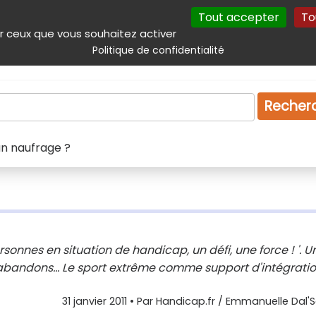
Tout accepter
To
incipal
Navigation complémentaire
Autres services
Plan du site
r ceux que vous souhaitez activer
Politique de confidentialité
Produits & services
Emploi
Droit
Tourism
Recher
'un naufrage ?
ersonnes en situation de handicap, un défi, une force ! '. U
abandons... Le sport extrême comme support d'intégratio
31 janvier 2011
• Par
Handicap.fr / Emmanuelle Dal'