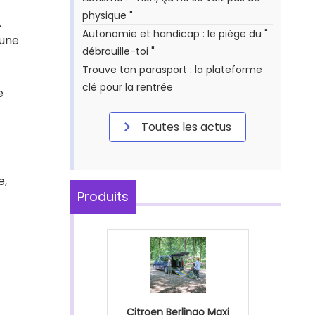
physique "
A
Autonomie et handicap : le piège du "
'une
débrouille-toi "
Trouve ton parasport : la plateforme
clé pour la rentrée
e
Toutes les actus
e,
Produits
Citroen Berlingo Maxi