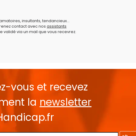
amatoires, insultants, tendancieux...
prenez contact avec nos
assistants
e validé via un mail que vous recevrez.
ez-vous et recevez
ement la
newsletter
Handicap.fr