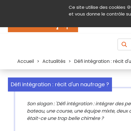
Panneau de gestion des cookies
Ce site utilise des cookies 🍪
Contenu
Aide et accessibilité
Menu pr
et vous donne le contrôle su
Actualités
Accueil
>
Actualités
>
Défi intégration : récit d
Défi intégration : récit d'un naufrage ?
Son slogan : 'Défi intégration : intégrer des p
bateau, une course, une équipe mixte, deux 
était-ce une trop belle chimère ?