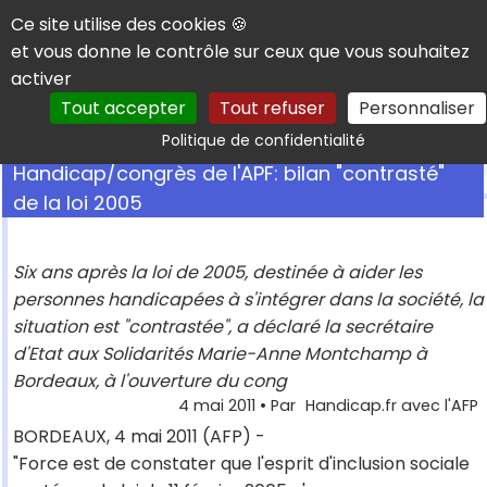
Panneau de gestion des cookies
Ce site utilise des cookies 🍪
et vous donne le contrôle sur ceux que vous souhaitez
activer
Tout accepter
Tout refuser
Personnaliser
Rechercher
Politique de confidentialité
Handicap/congrès de l'APF: bilan "contrasté"
de la loi 2005
Six ans après la loi de 2005, destinée à aider les
personnes handicapées à s'intégrer dans la société, la
situation est "contrastée", a déclaré la secrétaire
d'Etat aux Solidarités Marie-Anne Montchamp à
Bordeaux, à l'ouverture du cong
4 mai 2011
• Par
Handicap.fr avec l'AFP
BORDEAUX, 4 mai 2011 (AFP) -
"Force est de constater que l'esprit d'inclusion sociale