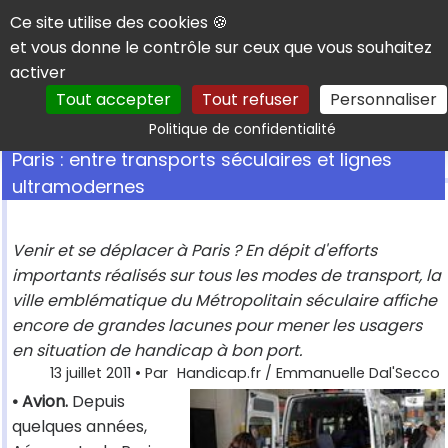
Panneau de gestion des cookies
Ce site utilise des cookies 🍪
et vous donne le contrôle sur ceux que vous souhaitez
activer
Tout accepter
Tout refuser
Personnaliser
Rechercher
Politique de confidentialité
Paris : entre transports séculaires et lignes
ultramodernes
Venir et se déplacer à Paris ? En dépit d'efforts
importants réalisés sur tous les modes de transport, la
ville emblématique du Métropolitain séculaire affiche
encore de grandes lacunes pour mener les usagers
en situation de handicap à bon port.
13 juillet 2011
• Par
Handicap.fr / Emmanuelle Dal'Secco
• Avion.
Depuis
quelques années,