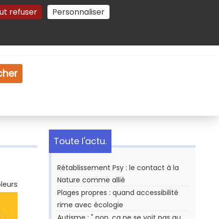
ut refuser
Personnaliser
Gestion des cookies
e
Vidéo
Dossiers
cher
Toute l'actu.
Rétablissement Psy : le contact à la
Nature comme allié
leurs
Plages propres : quand accessibilité
rime avec écologie
Autisme : " non, ça ne se voit pas au