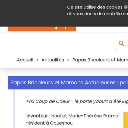
Panneau de gestion des cookies
Ce site utilise des cookies 🍪
Contenu
Aide et accessibilité
Menu pr
et vous donne le contrôle su
Actualités
Accueil
>
Actualités
>
Papas Bricoleurs et Mam
Papas Bricoleurs et Mamans Astucieuses : por
Prix Coup de Coeur - le porte yaourt a été j
Inventeur
: Noël et Marie-Thérèse Prémel
résident à Gouesnou.