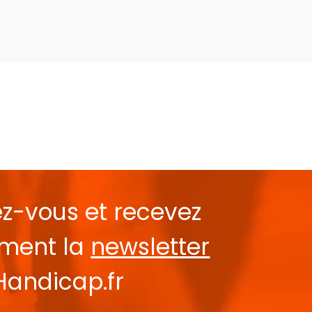
ez-vous et recevez
ement la
newsletter
Handicap.fr