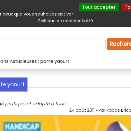
Tout accepter
To
incipal
Navigation complémentaire
Autres services
Plan du site
r ceux que vous souhaitez activer
Politique de confidentialité
Produits & services
Emploi
Droit
Tourism
Recher
ans Astucieuses : porte yaourt
te yaourt
ugé pratique et adapté à tous
24 août 2011
• Par
Papas Brico