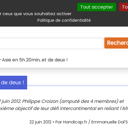
Tout accepter
To
incipal
Navigation complémentaire
Autres services
Plan du site
r ceux que vous souhaitez activer
Politique de confidentialité
Produits & services
Emploi
Droit
Tourism
Recher
e-Asie en 5h 20min, et de deux !
 de deux !
di 21 juin 2012. Philippe Croizon (amputé des 4 membres) et
ème objectif de leur défi intercontinental en reliant l'Af
22 juin 2012
• Par
Handicap.fr / Emmanuelle Dal'