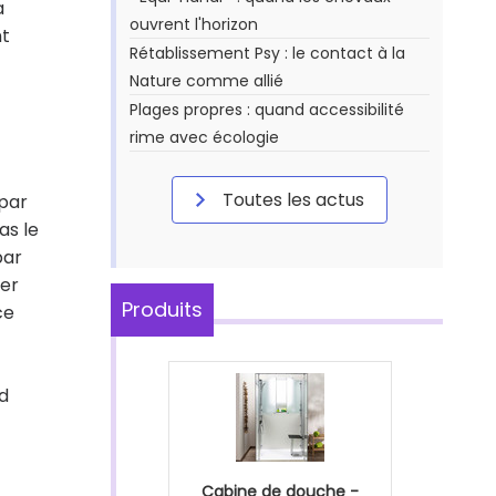
a
ouvrent l'horizon
nt
Rétablissement Psy : le contact à la
Nature comme allié
Plages propres : quand accessibilité
rime avec écologie
Toutes les actus
 par
as le
par
ter
Produits
ce
nd
Cabine de douche -