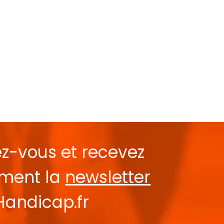
ez-vous et recevez
ement la
newsletter
Handicap.fr