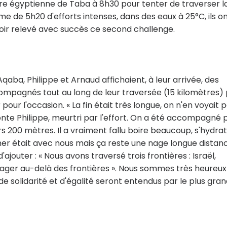
aire égyptienne de Taba à 8h30 pour tenter de traverser l
me de 5h20 d'efforts intenses, dans des eaux à 25°C, ils o
avoir relevé avec succès ce second challenge.
Aqaba, Philippe et Arnaud affichaient, à leur arrivée, des
compagnés tout au long de leur traversée (15 kilomètres)
r l'occasion. « La fin était très longue, on n'en voyait p
raconte Philippe, meurtri par l'effort. On a été accompagné 
s 200 mètres. Il a vraiment fallu boire beaucoup, s'hydra
 mer était avec nous mais ça reste une nage longue distan
d'ajouter : « Nous avons traversé trois frontières : Israël,
Nager au-delà des frontières ». Nous sommes très heureux
e solidarité et d'égalité seront entendus par le plus gra