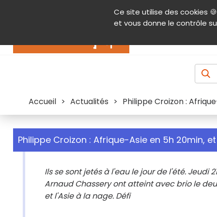
Panneau de gestion des cookies
Ce site utilise des cookies 🍪
Contenu
Aide et accessibilité
Menu pr
et vous donne le contrôle su
Actualités
Accueil
>
Actualités
>
Philippe Croizon : Afriqu
Philippe Croizon : Afrique-Asie en 5h 20min, et
Ils se sont jetés à l'eau le jour de l'été. Jeu
Arnaud Chassery ont atteint avec brio le deuxi
et l'Asie à la nage. Défi