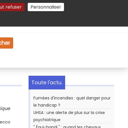
ut refuser
Personnaliser
Gestion des cookies
e
Vidéo
Dossiers
cher
Toute l'actu.
Fumées d'incendies : quel danger pour
le handicap ?
rique
UHSA : une alerte de plus sur la crise
psychiatrique
Secco
" Équi-handi " : quand les chevaux