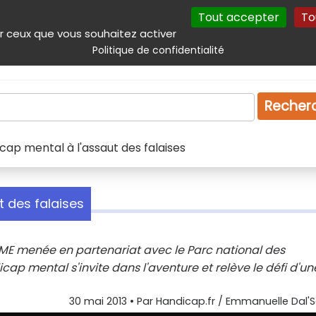
Tout accepter
To
incipal
Navigation complémentaire
Autres services
Plan du site
r ceux que vous souhaitez activer
Politique de confidentialité
Produits & services
Emploi
Droit
Tourism
Recher
cap mental à l'assaut des falaises
t des falaises
n IME menée en partenariat avec le Parc national des
ap mental s'invite dans l'aventure et relève le défi d'un
30 mai 2013
• Par
Handicap.fr / Emmanuelle Dal'