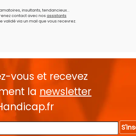
amatoires, insultants, tendancieux...
prenez contact avec nos
assistants
e validé via un mail que vous recevrez.
ez-vous et recevez
ement la
newsletter
Handicap.fr
S'ins