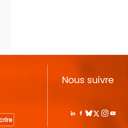
Nous suivre
crire