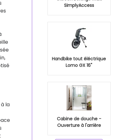
s
SimplyAccess
ves
à
ille
osée
in,
Handbike tout éléctrique
tisé
Lomo GX 16"
 à la
Cabine de douche -
space
Ouverture à l'arrière
s
t