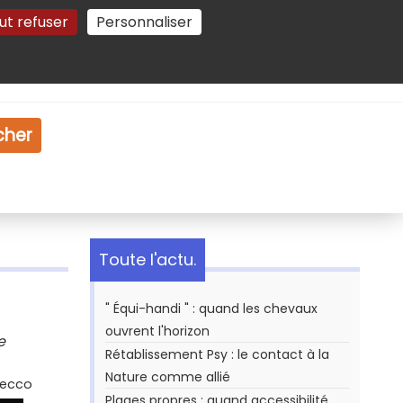
ut refuser
Personnaliser
Gestion des cookies
e
Vidéo
Dossiers
cher
Toute l'actu.
" Équi-handi " : quand les chevaux
ouvrent l'horizon
e
Rétablissement Psy : le contact à la
Nature comme allié
Secco
Plages propres : quand accessibilité