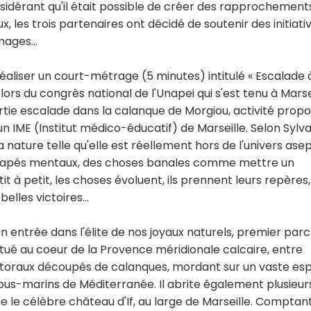
idérant qu'il était possible de créer des rapprochement
, les trois partenaires ont décidé de soutenir des initiati
mages...
éaliser un court-métrage (5 minutes) intitulé « Escalade 
lors du congrès national de l'Unapei qui s'est tenu à Marse
ortie escalade dans la calanque de Morgiou, activité prop
un IME (Institut médico-éducatif) de Marseille. Selon Sylva
a nature telle qu'elle est réellement hors de l'univers asep
dicapés mentaux, des choses banales comme mettre un
 à petit, les choses évoluent, ils prennent leurs repères,
lles victoires...
on entrée dans l'élite de nos joyaux naturels, premier parc
Situé au coeur de la Provence méridionale calcaire, entre
fs littoraux découpés de calanques, mordant sur un vaste e
 sous-marins de Méditerranée. Il abrite également plusieur
ue le célèbre château d'If, au large de Marseille. Comptan