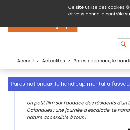
Panneau de gestion des cookies
Ce site utilise des cookies 🍪
Contenu
Aide et accessibilité
Menu pr
et vous donne le contrôle su
Actualités
Accueil
>
Actualités
>
Parcs nationaux, le handi
Parcs nationaux, le handicap mental à l'assau
Un petit film sur l'audace des résidents d'u
Calanques : une journée d'escalade. Le handic
nature accessible à tous !