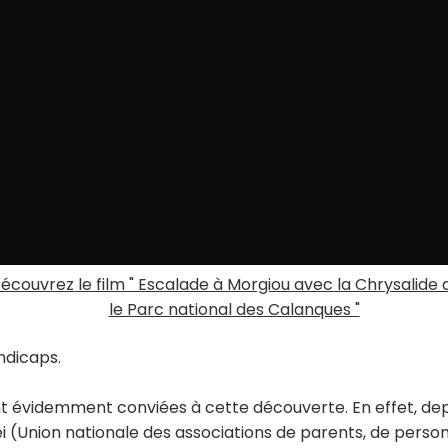
écouvrez le film " Escalade à Morgiou avec la Chrysalide 
le Parc national des Calanques "
ndicaps.
t évidemment conviées à cette découverte. En effet, dep
ei (Union nationale des associations de parents, de perso