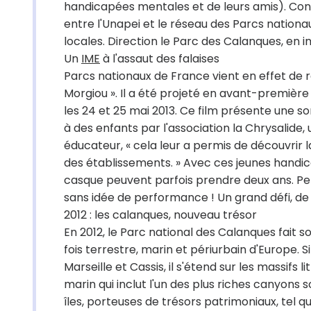
handicapées mentales et de leurs amis). Cons
entre l'Unapei et le réseau des Parcs nationaux
locales. Direction le Parc des Calanques, en i
Un
IME
à l'assaut des falaises
Parcs nationaux de France vient en effet de r
Morgiou ». Il a été projeté en avant-première 
les 24 et 25 mai 2013. Ce film présente une s
à des enfants par l'association la Chrysalide, 
éducateur, « cela leur a permis de découvrir l
des établissements. » Avec ces jeunes han
casque peuvent parfois prendre deux ans. Petit
sans idée de performance ! Un grand défi, de be
2012 : les calanques, nouveau trésor
En 2012, le Parc national des Calanques fait s
fois terrestre, marin et périurbain d'Europe. 
Marseille et Cassis, il s'étend sur les massi
marin qui inclut l'un des plus riches canyons
îles, porteuses de trésors patrimoniaux, tel q