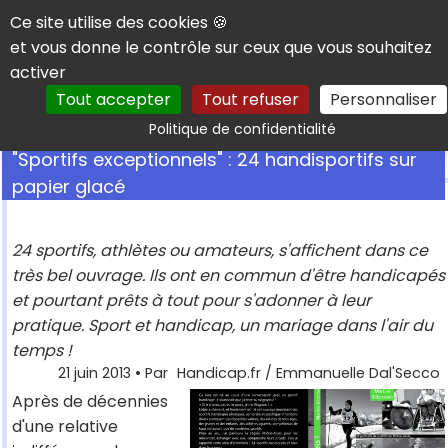
Panneau de gestion des cookies
Ce site utilise des cookies 🍪
et vous donne le contrôle sur ceux que vous souhaitez
activer
Tout accepter
Tout refuser
Personnaliser
Rechercher
Politique de confidentialité
"Sportifs exceptionnels" : 24 handisportifs sur
papier glacé
24 sportifs, athlètes ou amateurs, s'affichent dans ce
très bel ouvrage. Ils ont en commun d'être handicapés
et pourtant prêts à tout pour s'adonner à leur
pratique. Sport et handicap, un mariage dans l'air du
temps !
21 juin 2013
• Par
Handicap.fr / Emmanuelle Dal'Secco
Après de décennies
d'une relative