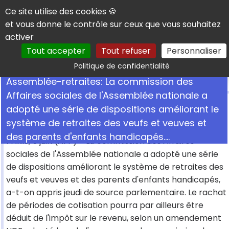
Panneau de gestion des cookies
Ce site utilise des cookies 🍪
et vous donne le contrôle sur ceux que vous souhaitez
activer
Tout accepter
Tout refuser
Personnaliser
Rechercher
Politique de confidentialité
Assemblée-retraites: La commission des
Affaires sociales de l'Assemblée nationale a
adopté une série de dispositions améliorant le
système de retraites des veufs et veuves et
11 juin 2003
• Par
Handicap.fr avec l'AFP
des parents d'enfants handicapés....
PARIS, 5 juin (AFP) - La commission des Affaires
sociales de l'Assemblée nationale a adopté une série
de dispositions améliorant le système de retraites des
veufs et veuves et des parents d'enfants handicapés,
a-t-on appris jeudi de source parlementaire. Le rachat
de périodes de cotisation pourra par ailleurs être
déduit de l'impôt sur le revenu, selon un amendement