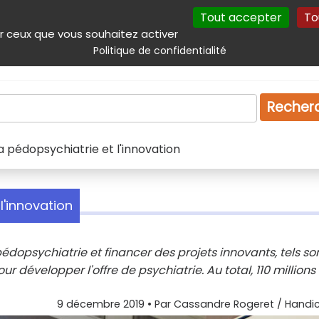
Tout accepter
To
incipal
Navigation complémentaire
Autres services
Plan du site
r ceux que vous souhaitez activer
Politique de confidentialité
Produits & services
Emploi
Droit
Tourism
Recher
la pédopsychiatrie et l'innovation
l'innovation
pédopsychiatrie et financer des projets innovants, tels so
ur développer l'offre de psychiatrie. Au total, 110 millions
9 décembre 2019
• Par
Cassandre Rogeret / Handic