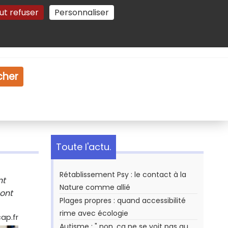
ut refuser
Personnaliser
Gestion des cookies
e
Vidéo
Dossiers
cher
Toute l'actu.
Rétablissement Psy : le contact à la
nt
Nature comme allié
 ont
Plages propres : quand accessibilité
rime avec écologie
ap.fr
Autisme : " non, ça ne se voit pas au