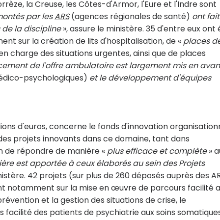
èze, la Creuse, les Côtes-d'Armor, l'Eure et l'Indre sont
montés par les
ARS
(agences régionales de santé)
ont fait
 de la discipline
», assure le ministère. 35 d'entre eux ont 
nt sur la création de lits d'hospitalisation, de «
places d
 en charge des situations urgentes, ainsi que de places
cement de l'offre ambulatoire est largement mis en avan
édico-psychologiques)
et le développement d'équipes
lions d'euros, concerne le fonds d'innovation organisation
r des projets innovants dans ce domaine, tant dans
fin de répondre de manière «
plus efficace et complète
» a
ière est apportée à ceux élaborés au sein des Projets
inistère. 42 projets (sur plus de 260 déposés auprès des A
tent notamment sur la mise en œuvre de parcours facilité 
prévention et la gestion des situations de crise, le
facilité des patients de psychiatrie aux soins somatiques