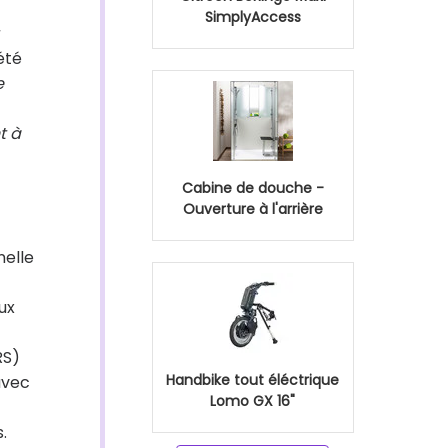
SimplyAccess
été
e
t à
Cabine de douche -
Ouverture à l'arrière
nelle
ux
RS)
Handbike tout éléctrique
avec
Lomo GX 16"
.