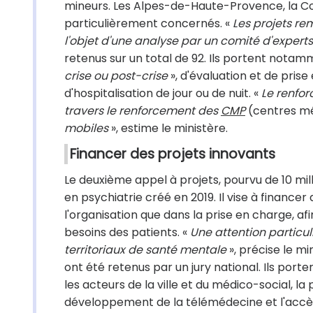
mineurs. Les Alpes-de-Haute-Provence, la Corr
particulièrement concernés. «
Les projets re
l'objet d'une analyse par un comité d'experts
retenus sur un total de 92. Ils portent notamme
crise ou post-crise
», d'évaluation et de prise
d'hospitalisation de jour ou de nuit. «
Le renfor
travers le renforcement des
CMP
(centres m
mobiles
», estime le ministère.
Financer des projets innovants
Le deuxième appel à projets, pourvu de 10 mil
en psychiatrie créé en 2019. Il vise à finance
l'organisation que dans la prise en charge, a
besoins des patients. «
Une attention particul
territoriaux de santé mentale
», précise le m
ont été retenus par un jury national. Ils por
les acteurs de la ville et du médico-social, la 
développement de la télémédecine et l'accès 