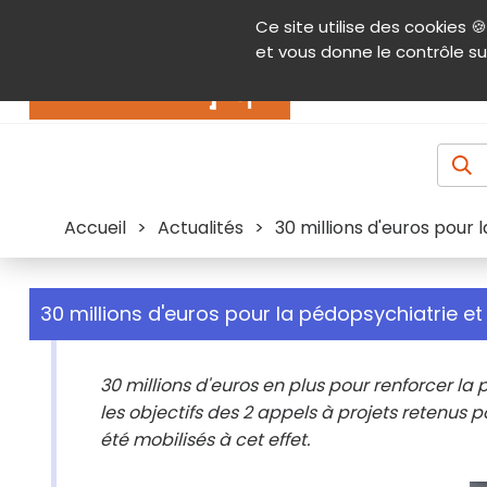
Panneau de gestion des cookies
Ce site utilise des cookies 🍪
Contenu
Aide et accessibilité
Menu pr
et vous donne le contrôle su
Actualités
Accueil
>
Actualités
>
30 millions d'euros pour 
30 millions d'euros pour la pédopsychiatrie et 
30 millions d'euros en plus pour renforcer la 
les objectifs des 2 appels à projets retenus po
été mobilisés à cet effet.