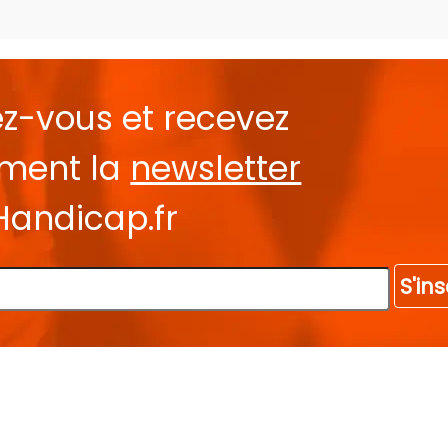
ez-vous et recevez
ement la
newsletter
Handicap.fr
S'ins