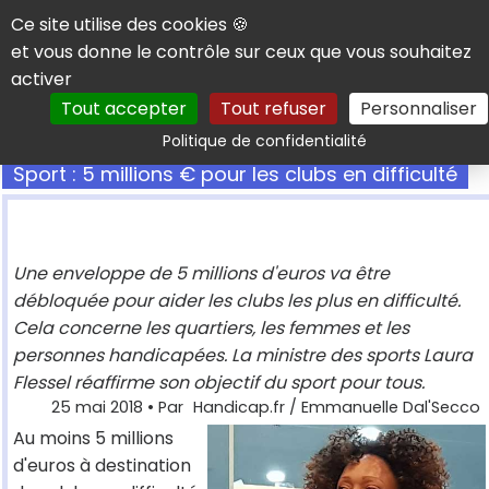
Panneau de gestion des cookies
Ce site utilise des cookies 🍪
et vous donne le contrôle sur ceux que vous souhaitez
activer
Tout accepter
Tout refuser
Personnaliser
Rechercher
Politique de confidentialité
Sport : 5 millions € pour les clubs en difficulté
Une enveloppe de 5 millions d'euros va être
débloquée pour aider les clubs les plus en difficulté.
Cela concerne les quartiers, les femmes et les
personnes handicapées. La ministre des sports Laura
Flessel réaffirme son objectif du sport pour tous.
25 mai 2018
• Par
Handicap.fr / Emmanuelle Dal'Secco
Au moins 5 millions
d'euros à destination