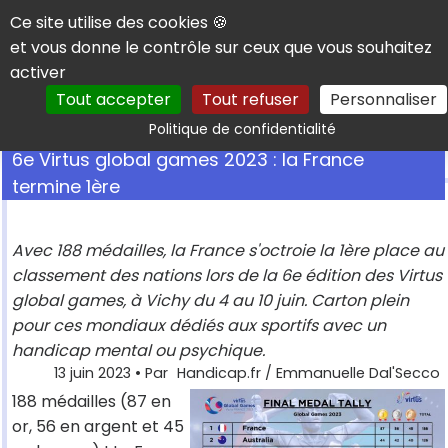
Panneau de gestion des cookies
Ce site utilise des cookies 🍪
et vous donne le contrôle sur ceux que vous souhaitez
activer
Tout accepter
Tout refuser
Personnaliser
Rechercher
Politique de confidentialité
6e Virtus global games 2023 : la France
termine 1ère
Avec 188 médailles, la France s'octroie la 1ère place au
classement des nations lors de la 6e édition des Virtus
global games, à Vichy du 4 au 10 juin. Carton plein
pour ces mondiaux dédiés aux sportifs avec un
handicap mental ou psychique.
13 juin 2023
• Par
Handicap.fr / Emmanuelle Dal'Secco
188 médailles (87 en
or, 56 en argent et 45