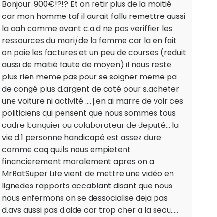
Bonjour. 900€!?!? Et on retir plus de la moitié
car mon homme taf il aurait fallu remettre aussi
la aah comme avant c.a.d ne pas veriffier les
ressources du mari/de la femme car la en fait
on paie les factures et un peu de courses (reduit
aussi de moitié faute de moyen) il nous reste
plus rien meme pas pour se soigner meme pa
de congé plus d.argent de coté pour s.acheter
une voiture ni activité .... j.en ai marre de voir ces
politiciens qui pensent que nous sommes tous
cadre banquier ou colaborateur de deputé... la
vie d.1 personne handicapé est assez dure
comme caq qu.ils nous empietent
financierement moralement apres on a
MrRatSuper Life vient de mettre une vidéo en
lignedes rapports accablant disant que nous
nous enfermons on se dessocialise deja pas
d.avs aussi pas d.aide car trop cher a la secu.....