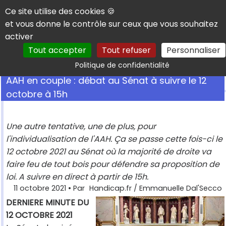
Panneau de gestion des cookies
Ce site utilise des cookies 🍪
et vous donne le contrôle sur ceux que vous souhaitez
activer
Tout accepter
Tout refuser
Personnaliser
Rechercher
Politique de confidentialité
AAH en couple : débat au Sénat à suivre le 12
octobre à 15h
Une autre tentative, une de plus, pour
l'individualisation de l'AAH. Ça se passe cette fois-ci le
12 octobre 2021 au Sénat où la majorité de droite va
faire feu de tout bois pour défendre sa proposition de
loi. A suivre en direct à partir de 15h.
11 octobre 2021
• Par
Handicap.fr / Emmanuelle Dal'Secco
DERNIERE MINUTE DU
12 OCTOBRE 2021