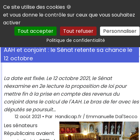
Panneau de gestion des cookies
Ce site utilise des cookies 🍪
et vous donne le contrôle sur ceux que vous souhaitez
activer
Tout accepter
Tout refuser
Personnaliser
Rechercher
Politique de confidentialité
AAH et conjoint : le Sénat retente sa chance le
12 octobre
La date est fixée. Le 12 octobre 2021, le Sénat
réexamine en 2e lecture la proposition de loi pour
mettre fin à la prise en compte des revenus du
conjoint dans le calcul de l'AAH. Le bras de fer avec les
députés se poursuit...
12 août 2021
• Par
Handicap.fr / Emmanuelle Dal'Secco
Les sénateurs
Républicains avaient