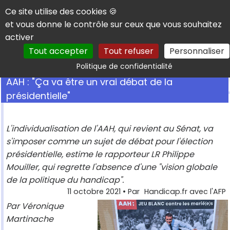
Panneau de gestion des cookies
Ce site utilise des cookies 🍪
et vous donne le contrôle sur ceux que vous souhaitez
activer
Tout accepter
Tout refuser
Personnaliser
Rechercher
Politique de confidentialité
AAH : "Ça va être un vrai débat de la
présidentielle"
L'individualisation de l'AAH, qui revient au Sénat, va
s'imposer comme un sujet de débat pour l'élection
présidentielle, estime le rapporteur LR Philippe
Mouiller, qui regrette l'absence d'une "vision globale
de la politique du handicap".
11 octobre 2021
• Par
Handicap.fr avec l'AFP
Par Véronique
Martinache