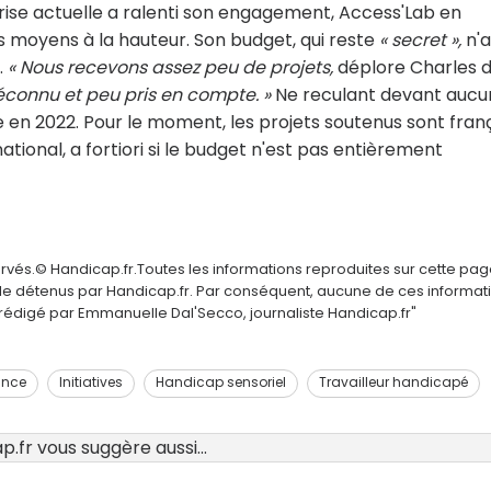
crise actuelle a ralenti son engagement, Access'Lab en
 moyens à la hauteur. Son budget, qui reste
« secret »,
n'a
.
« Nous recevons assez peu de projets,
déplore Charles 
connu et peu pris en compte. »
Ne reculant devant aucu
n 2022. Pour le moment, les projets soutenus sont fran
ational, a fortiori si le budget n'est pas entièrement
ervés.© Handicap.fr.Toutes les informations reproduites sur cette pa
elle détenus par Handicap.fr. Par conséquent, aucune de ces informat
é rédigé par Emmanuelle Dal'Secco, journaliste Handicap.fr"
ance
Initiatives
Handicap sensoriel
Travailleur handicapé
.fr vous suggère aussi...