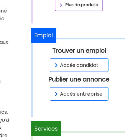
Plus de produits
iné
ic
Emploi
 aux
Trouver un emploi
Accès candidat
Publier une annonce
à
Accès entreprise
ics,
qu'à
.
Services
ndre