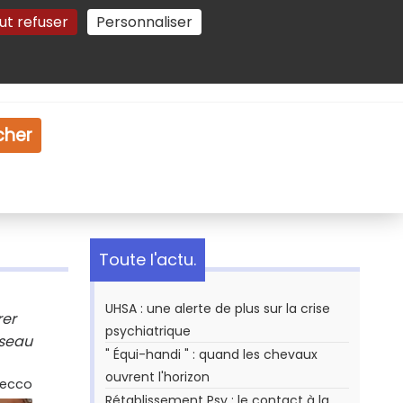
ut refuser
Personnaliser
Gestion des cookies
e
Vidéo
Dossiers
cher
Toute l'actu.
UHSA : une alerte de plus sur la crise
rer
psychiatrique
éseau
" Équi-handi " : quand les chevaux
ouvrent l'horizon
Secco
Rétablissement Psy : le contact à la