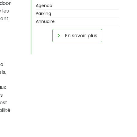
ndoor
Agenda
 les
Parking
ment
Annuaire
En savoir plus
 a
els.
aux
es
 est
ilité