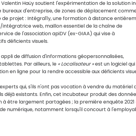
 Valentin Haüy soutient l'expérimentation de la solution i
n de bureaux d'entreprise, de zones de déplacement comme
e de projet : Intégra11y, une formation à distance entière
/intégratrice web, maillon essentiel de la chaîne de
rvice de l'association apiDV (ex-GIAA) qui vise à
s déficients visuels.
appli de diffusion d'informations géopersonnalisées,
blettes. Par ailleurs, le
« Localisateur »
est un logiciel qui
tion en ligne pour la rendre accessible aux déficients visu
experts qui, s'ils n'ont pas vocation à vendre du matériel 
ils déjà existants. Enfin, cet incubateur produit des donné
ion à être largement partagées ; la première enquête 2021
de numérique, notamment lorsqu'il concourt à l'employab