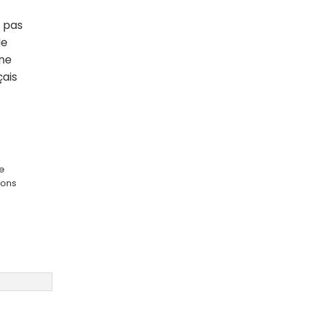
 pas
de
ne
çais
ge
ions