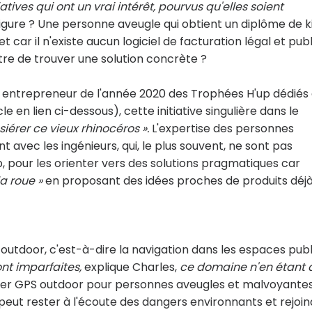
atives qui ont un vrai intérêt, pourvus qu'elles soient
igure ? Une personne aveugle qui obtient un diplôme de k
t car il n'existe aucun logiciel de facturation légal et publ
re de trouver une solution concrète ?
l, entrepreneur de l'année 2020 des Trophées H'up dédiés
 en lien ci-dessous), cette initiative singulière dans le
iérer ce vieux rhinocéros ».
L'expertise des personnes
t avec les ingénieurs, qui, le plus souvent, ne sont pas
pour les orienter vers des solutions pragmatiques car
a roue »
en proposant des idées proches de produits déj
outdoor, c'est-à-dire la navigation dans les espaces publ
ont imparfaites,
explique Charles,
ce domaine n'en étant 
mier GPS outdoor pour personnes aveugles et malvoyantes
 peut rester à l'écoute des dangers environnants et rejoi