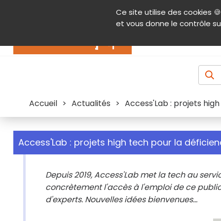
Panneau de gestion des cookies
Ce site utilise des cookies 🍪
Contenu
Aide et accessibilité
Menu pr
et vous donne le contrôle su
Actualités
Accueil
>
Actualités
>
Access'Lab : projets high
Access'Lab : projets high tech pour la déficien
Depuis 2019, Access'Lab met la tech au servic
concrètement l'accès à l'emploi de ce public
d'experts. Nouvelles idées bienvenues...