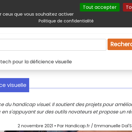
Tout accepter
To
incipal
Navigation complémentaire
Autres services
Plan du site
r ceux que vous souhaitez activer
Politique de confidentialité
Produits & services
Emploi
Droit
Tourism
Recher
 tech pour la déficience visuelle
ce visuelle
e du handicap visuel. Il soutient des projets pour amélio
 en s'appuyant sur des outils novateurs et propose un r
2 novembre 2021
• Par
Handicap.fr / Emmanuelle Dal'