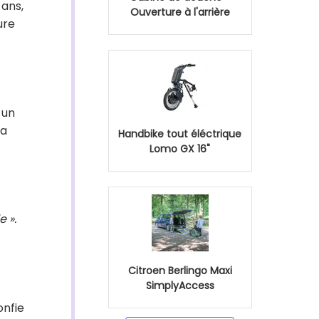
 ans,
Ouverture à l'arrière
ure
 un
la
Handbike tout éléctrique
Lomo GX 16"
 ».
Citroen Berlingo Maxi
SimplyAccess
nfie