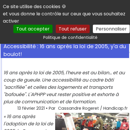
Panneau de gestion des cookies
Ce site utilise des cookies 🍪
et vous donne le contrôle sur ceux que vous souhaitez
activer
Tout accepter
Tout refuser
Personnaliser
Rechercher
Politique de confidentialité
Accessibilité : 16 ans après la loi de 2005, y'a du
boulot!
16 ans après la loi de 2005, l'heure est au bilan... et au
coup de gueule. Une accessibilité au cadre bâti
"sacrifiée" et celles des logements et transports
"bafouée". L'APHPP veut rester positive et exhorte à
plus de communication et de formation.
13 février 2021
• Par
Cassandre Rogeret / Handicap.fr
« 16 ans après
l'adoption de la loi de