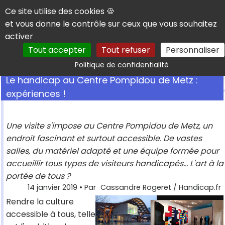
Panneau de gestion des cookies
Ce site utilise des cookies 🍪
et vous donne le contrôle sur ceux que vous souhaitez
activer
Tout accepter
Tout refuser
Personnaliser
Rechercher
Politique de confidentialité
Le handicap au Centre Pompidou de Metz :
expériences !
Une visite s'impose au Centre Pompidou de Metz, un
endroit fascinant et surtout accessible. De vastes
salles, du matériel adapté et une équipe formée pour
accueillir tous types de visiteurs handicapés... L'art à la
portée de tous ?
14 janvier 2019
• Par
Cassandre Rogeret / Handicap.fr
Rendre la culture
accessible à tous, telle