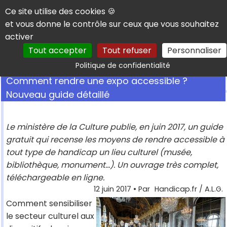
Panneau de gestion des cookies
Ce site utilise des cookies 🍪
et vous donne le contrôle sur ceux que vous souhaitez
activer
Tout accepter
Tout refuser
Personnaliser
Rechercher
Politique de confidentialité
Comment rendre une expo accessible ?
Nouveau guide détaillé
Le ministère de la Culture publie, en juin 2017, un guide
gratuit qui recense les moyens de rendre accessible à
tout type de handicap un lieu culturel (musée,
bibliothèque, monument...). Un ouvrage très complet,
téléchargeable en ligne.
12 juin 2017
• Par
Handicap.fr / A.L.G.
Comment sensibiliser
le secteur culturel aux