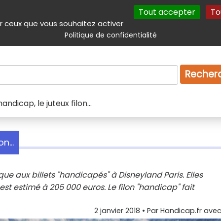
Tout accepter
To
incipal
Navigation complémentaire
Autres services
Plan du site
r ceux que vous souhaitez activer
Politique de confidentialité
Produits & services
Emploi
Droit
Tourism
Recher
ndicap, le juteux filon...
n...
e aux billets "handicapés" à Disneyland Paris. Elles
 est estimé à 205 000 euros. Le filon "handicap" fait
2 janvier 2018
• Par
Handicap.fr avec 