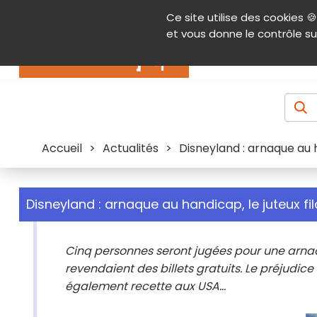
Panneau de gestion des cookies
Ce site utilise des cookies 🍪
Contenu
Aide et accessibilité
Menu pr
et vous donne le contrôle su
Actualités
Accueil
>
Actualités
>
Disneyland : arnaque au ha
Disneyland : arnaque au handicap, le juteux filo
Cinq personnes seront jugées pour une arnaqu
revendaient des billets gratuits. Le préjudice
également recette aux USA...