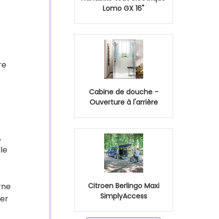
Lomo GX 16"
re
Cabine de douche -
Ouverture à l'arrière
,
le
rne
Citroen Berlingo Maxi
SimplyAccess
ter