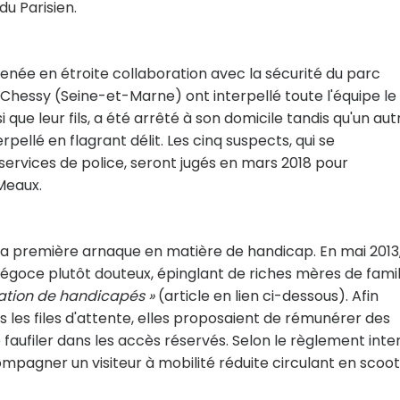
du Parisien.
née en étroite collaboration avec la sécurité du parc
e Chessy (Seine-et-Marne) ont interpellé toute l'équipe le
que leur fils, a été arrêté à son domicile tandis qu'un aut
pellé en flagrant délit. Les cinq suspects, qui se
services de police, seront jugés en mars 2018 pour
Meaux.
 sa première arnaque en matière de handicap. En mai 2013
 négoce plutôt douteux, épinglant de riches mères de famil
cation de handicapés »
(article en lien ci-dessous). Afin
s les files d'attente, elles proposaient de rémunérer des
 faufiler dans les accès réservés. Selon le règlement inte
mpagner un visiteur à mobilité réduite circulant en scoo