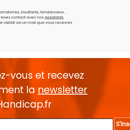
amatoires, insultants, tendancieux...
prenez contact avec nos
assistants
e validé via un mail que vous recevrez.
ez-vous et recevez
ement la
newsletter
Handicap.fr
S'ins