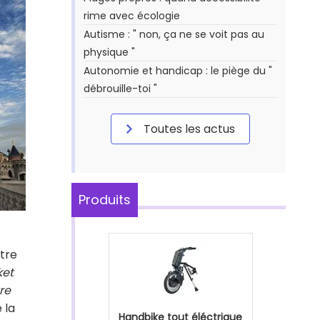
rime avec écologie
Autisme : " non, ça ne se voit pas au
physique "
Autonomie et handicap : le piège du "
débrouille-toi "
Toutes les actus
Produits
ttre
ket
re
é la
Handbike tout éléctrique