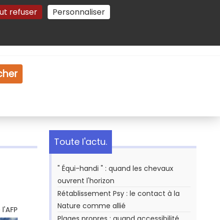
ut refuser
Personnaliser
Gestion des cookies
e
Vidéo
Dossiers
cher
Toute l'actu.
" Équi-handi " : quand les chevaux
ouvrent l'horizon
Rétablissement Psy : le contact à la
Nature comme allié
l'AFP
Plages propres : quand accessibilité