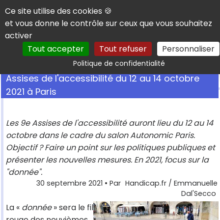
Panneau de gestion des cookies
Ce site utilise des cookies 🍪
et vous donne le contrôle sur ceux que vous souhaitez
activer
Tout accepter
Tout refuser
Personnaliser
Rechercher
Politique de confidentialité
Assises de l'accessibilité du 12 au 14 octobre
2021 à Paris
Les 9e Assises de l'accessibilité auront lieu du 12 au 14
octobre dans le cadre du salon Autonomic Paris.
Objectif ? Faire un point sur les politiques publiques et
présenter les nouvelles mesures. En 2021, focus sur la
"donnée".
30 septembre 2021
• Par
Handicap.fr / Emmanuelle
Dal'Secco
La «
donnée
» sera le fil
rouge des neuvièmes