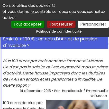
Panneau de gestion des cookies
Ce site utilise des cookies 🍪
et vous donne le contrôle sur ceux que vous souhaitez
activer
Tout accepter
Tout refuser
Personnaliser
Rechercher
Politique de confidentialité
Smic à + 100 € : en cas d'AAH et de pension
d'invalidité ?
Plus 100 euros par mois annonce Emmanuel Macron.
Ce n'est pas le salaire qui est augmenté mais la prime
d'activité. Cette hausse impactera donc les titulaires
de l'AAH en emploi et les pensionnés d'invalidité. De
quelle façon ?
14 décembre 2018
• Par
Handicap.fr / Emmanuelle
Dal'Secco
100 euros de plus par
mois pour le Smic dès