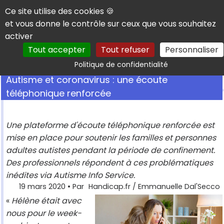
Panneau de gestion des cookies
Ce site utilise des cookies 🍪
et vous donne le contrôle sur ceux que vous souhaitez
activer
Tout accepter
Tout refuser
Personnaliser
Rechercher
Politique de confidentialité
Autisme et coronavirus : une écoute
téléphonique renforcée
Une plateforme d'écoute téléphonique renforcée est
mise en place pour soutenir les familles et personnes
adultes autistes pendant la période de confinement.
Des professionnels répondent à ces problématiques
inédites via Autisme Info Service.
19 mars 2020
• Par
Handicap.fr / Emmanuelle Dal'Secco
«
Hélène était avec
nous pour le week-