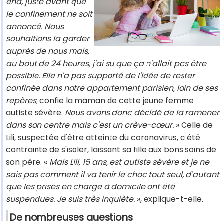
end, juste avant que
le confinement ne soit
annoncé. Nous
souhaitions la garder
auprès de nous mais,
au bout de 24 heures, j'ai su que ça n'allait pas être
possible. Elle n'a pas supporté de l'idée de rester
confinée dans notre appartement parisien, loin de ses
repères
, confie la maman de cette jeune femme
autiste sévère.
Nous avons donc décidé de la ramener
dans son centre mais c'est un crève-cœur.
» Celle de
Lili, suspectée d'être atteinte du coronavirus, a été
contrainte de s'isoler, laissant sa fille aux bons soins de
son père. «
Mais Lili, 15 ans, est autiste sévère et je ne
sais pas comment il va tenir le choc tout seul, d'autant
que les prises en charge à domicile ont été
suspendues. Je suis très inquiète.
», explique-t-elle.
De nombreuses questions