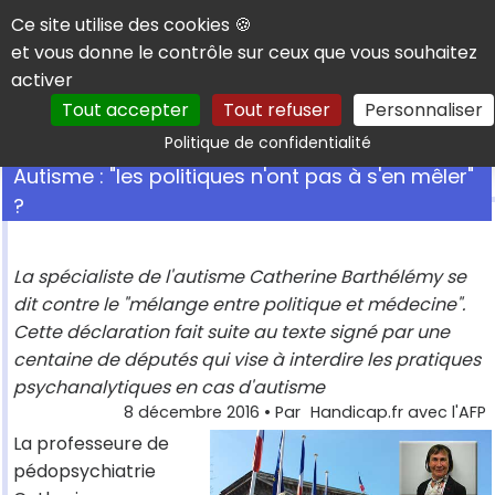
Panneau de gestion des cookies
Ce site utilise des cookies 🍪
et vous donne le contrôle sur ceux que vous souhaitez
activer
Tout accepter
Tout refuser
Personnaliser
Rechercher
Politique de confidentialité
Autisme : "les politiques n'ont pas à s'en mêler"
?
La spécialiste de l'autisme Catherine Barthélémy se
dit contre le "mélange entre politique et médecine".
Cette déclaration fait suite au texte signé par une
centaine de députés qui vise à interdire les pratiques
psychanalytiques en cas d'autisme
8 décembre 2016
• Par
Handicap.fr avec l'AFP
La professeure de
pédopsychiatrie