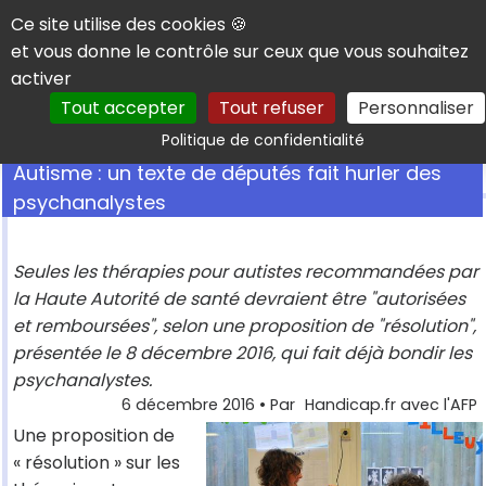
Panneau de gestion des cookies
Ce site utilise des cookies 🍪
et vous donne le contrôle sur ceux que vous souhaitez
activer
Tout accepter
Tout refuser
Personnaliser
Rechercher
Politique de confidentialité
Autisme : un texte de députés fait hurler des
psychanalystes
Seules les thérapies pour autistes recommandées par
la Haute Autorité de santé devraient être "autorisées
et remboursées", selon une proposition de "résolution",
présentée le 8 décembre 2016, qui fait déjà bondir les
psychanalystes.
6 décembre 2016
• Par
Handicap.fr avec l'AFP
Une proposition de
« résolution » sur les