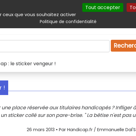
Tout accepter
To
incipal
Navigation complémentaire
Autres services
Plan du site
r ceux que vous souhaitez activer
Politique de confidentialité
Produits & services
Emploi
Droit
Tourism
Recher
p : le sticker vengeur !
 !
une place réservée aux titulaires handicapés ? Infliger 
 sticker collé sur son pare-brise. " La bêtise n'est pas 
26 mars 2013
• Par
Handicap.fr / Emmanuelle Dal'