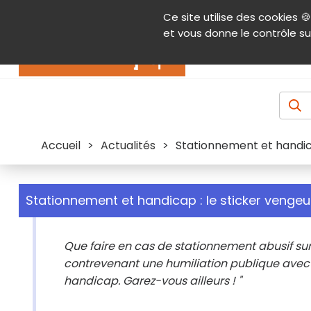
Panneau de gestion des cookies
Ce site utilise des cookies 🍪
Contenu
Aide et accessibilité
Menu pr
et vous donne le contrôle su
Actualités
Accueil
>
Actualités
>
Stationnement et handica
Stationnement et handicap : le sticker vengeur
Que faire en cas de stationnement abusif sur 
contrevenant une humiliation publique avec un
handicap. Garez-vous ailleurs ! "