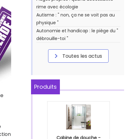
rime avec écologie
Autisme : " non, ça ne se voit pas au
physique "
Autonomie et handicap : le piège du "
débrouille-toi "
Toutes les actus
Produits
ne
é
ction
Cabine de douche -