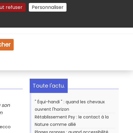
ut refuser
Personnaliser
Gestion des cookies
e
Vidéo
Dossiers
cher
Toute l'actu.
" Équi-handi " : quand les chevaux
à son
ouvrent l'horizon
un
Rétablissement Psy : le contact à la
Nature comme allié
Secco
Plages propres : quand accessibilité