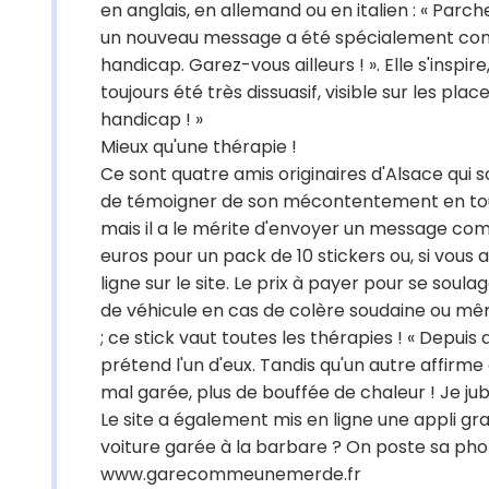
en anglais, en allemand ou en italien : « Parch
un nouveau message a été spécialement conçu
handicap. Garez-vous ailleurs ! ». Elle s'inspi
toujours été très dissuasif, visible sur les pl
handicap ! »
Mieux qu'une thérapie !
Ce sont quatre amis originaires d'Alsace qui 
de témoigner de son mécontentement en toute
mais il a le mérite d'envoyer un message com
euros pour un pack de 10 stickers ou, si vou
ligne sur le site. Le prix à payer pour se so
de véhicule en cas de colère soudaine ou mêm
; ce stick vaut toutes les thérapies ! « Depuis q
prétend l'un d'eux. Tandis qu'un autre affirme
mal garée, plus de bouffée de chaleur ! Je jubil
Le site a également mis en ligne une appli gr
voiture garée à la barbare ? On poste sa phot
www.garecommeunemerde.fr