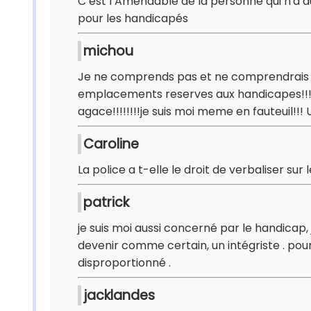
C est l Amendable de la personne qui n'a a
pour les handicapés
michou
Je ne comprends pas et ne comprendrais j
emplacements reserves aux handicapes!!!!je 
agace!!!!!!!!je suis moi meme en fauteuil!!! U
Caroline
La police a t-elle le droit de verbaliser s
patrick
je suis moi aussi concerné par le handicap,
devenir comme certain, un intégriste . p
disproportionné .
jacklandes