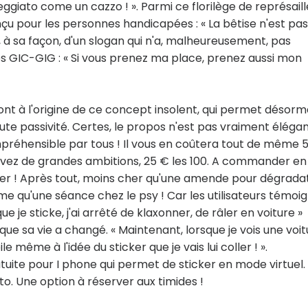
eggiato come un cazzo ! ». Parmi ce florilège de représaill
 pour les personnes handicapées : « La bêtise n'est pas
re, à sa façon, d'un slogan qui n'a, malheureusement, pas
aces GIC-GIG : « Si vous prenez ma place, prenez aussi mon
sont à l'origine de ce concept insolent, qui permet désorm
 passivité. Certes, le propos n'est pas vraiment éléga
préhensible par tous ! Il vous en coûtera tout de même 
s avez de grandes ambitions, 25 € les 100. A commander en
ulager ! Après tout, moins cher qu'une amende pour dégrada
e qu'une séance chez le psy ! Car les utilisateurs témoi
ue je sticke, j'ai arrêté de klaxonner, de râler en voiture »
 que sa vie a changé. « Maintenant, lorsque je vois une voi
e même à l'idée du sticker que je vais lui coller ! ».
atuite pour I phone qui permet de sticker en mode virtuel.
o. Une option à réserver aux timides !