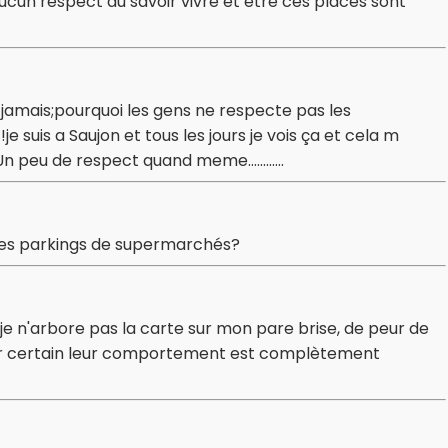
ucun respect du savoir vivre et être ces places sont
amais;pourquoi les gens ne respecte pas les
suis a Saujon et tous les jours je vois ça et cela m
n peu de respect quand meme............
ur les parkings de supermarchés?
 je n'arbore pas la carte sur mon pare brise, de peur de
our certain leur comportement est complètement