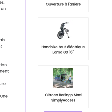
es,
Ouverture à l'arrière
 un
ais
nt
Handbike tout éléctrique
5
Lomo GX 16"
tion
gnent
ture
Citroen Berlingo Maxi
 Une
SimplyAccess