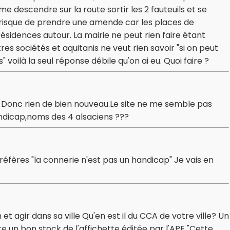
 descendre sur la route sortir les 2 fauteuils et se
au risque de prendre une amende car les places de
ésidences autour. La mairie ne peut rien faire étant
es sociétés et aquitanis ne veut rien savoir "si on peut
 voilà la seul réponse débile qu'on ai eu. Quoi faire ?
. Donc rien de bien nouveau.Le site ne me semble pas
andicap,noms des 4 alsaciens ???
réfères "la connerie n'est pas un handicap" Je vais en
et agir dans sa ville Qu'en est il du CCA de votre ville? Un
re un bon stock de l'affichette éditée par l'APF "Cette