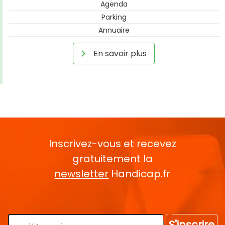
Agenda
Parking
Annuaire
En savoir plus
Inscrivez-vous et recevez
gratuitement la
newsletter
Handicap.fr
Rentrez votre E-mail
S'inscrire