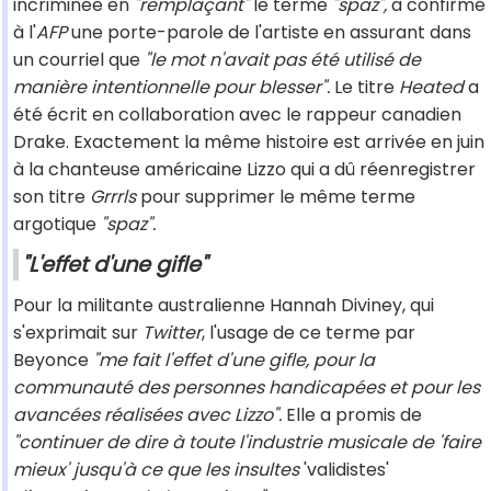
incriminée en
"remplaçant"
le terme
"spaz",
a confirmé
à l'
AFP
une porte-parole de l'artiste en assurant dans
un courriel que
"le mot n'avait pas été utilisé de
manière intentionnelle pour blesser".
Le titre
Heated
a
été écrit en collaboration avec le rappeur canadien
Drake. Exactement la même histoire est arrivée en juin
à la chanteuse américaine Lizzo qui a dû réenregistrer
son titre
Grrrls
pour supprimer le même terme
argotique
"spaz".
"L'effet d'une gifle"
Pour la militante australienne Hannah Diviney, qui
s'exprimait sur
Twitter
, l'usage de ce terme par
Beyonce
"me fait l'effet d'une gifle, pour la
communauté des personnes handicapées et pour les
avancées réalisées avec Lizzo".
Elle a promis de
"continuer de dire à toute l'industrie musicale de 'faire
mieux' jusqu'à ce que les insultes
'validistes'