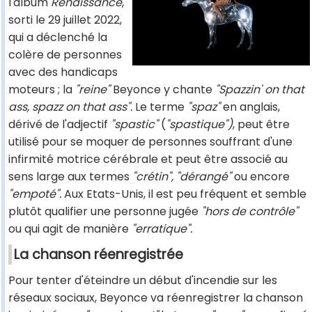
l'album
Renaissance
,
sorti le 29 juillet 2022,
qui a déclenché la
colère de personnes
avec des handicaps
moteurs ; la
"reine"
Beyonce y chante
"Spazzin' on that
ass, spazz on that ass".
Le terme
"spaz"
en anglais,
dérivé de l'adjectif
"spastic"
(
"spastique")
, peut être
utilisé pour se moquer de personnes souffrant d'une
infirmité motrice cérébrale et peut être associé au
sens large aux termes
"crétin", "dérangé"
ou encore
"empoté".
Aux Etats-Unis, il est peu fréquent et semble
plutôt qualifier une personne jugée
"hors de contrôle"
ou qui agit de manière
"erratique".
La chanson réenregistrée
Pour tenter d'éteindre un début d'incendie sur les
réseaux sociaux, Beyonce va réenregistrer la chanson