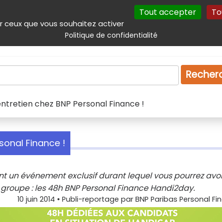
Tout accepter
To
incipal
Navigation complémentaire
Autres services
Plan du site
r ceux que vous souhaitez activer
Politique de confidentialité
Produits & services
Emploi
Droit
Tourism
Recher
ntretien chez BNP Personal Finance !
sonal Finance !
t un événement exclusif durant lequel vous pourrez avoi
u groupe : les 48h BNP Personal Finance Handi2day.
10 juin 2014
•
Publi-reportage par BNP Paribas Personal Fi