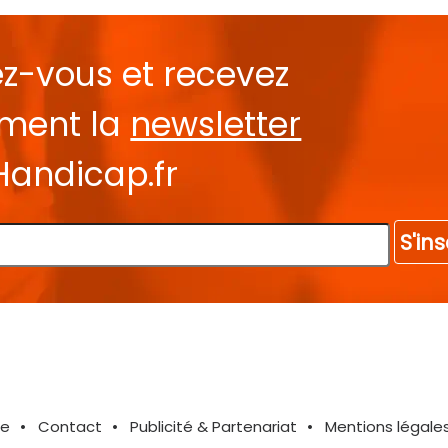
ez-vous et recevez
ement la
newsletter
Handicap.fr
S'ins
te
Contact
Publicité & Partenariat
Mentions légale