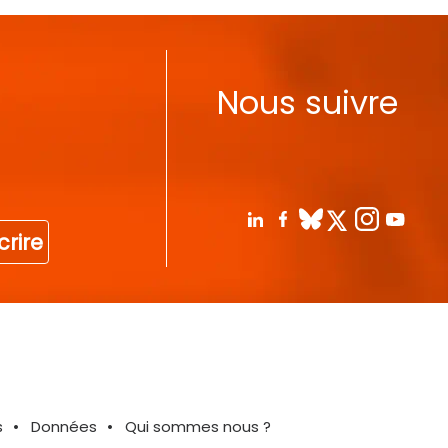
Nous suivre
crire
s
Données
Qui sommes nous ?