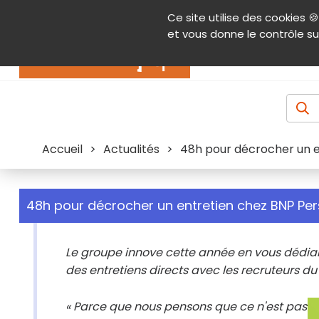
Panneau de gestion des cookies
Ce site utilise des cookies 🍪
Contenu
Aide et accessibilité
Menu pr
et vous donne le contrôle su
Actualités
Accueil
>
Actualités
>
48h pour décrocher un e
48h pour décrocher un entretien chez BNP Per
Le groupe innove cette année en vous dédian
des entretiens directs avec les recruteurs d
« Parce que nous pensons que ce n'est pas