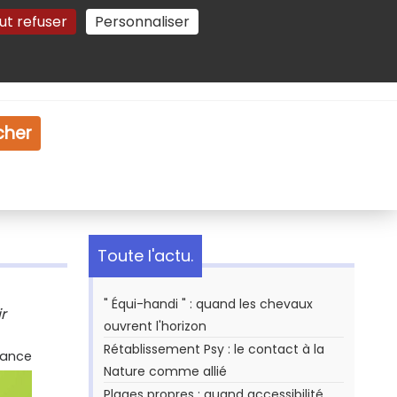
ut refuser
Personnaliser
Gestion des cookies
e
Vidéo
Dossiers
cher
Toute l'actu.
" Équi-handi " : quand les chevaux
r
ouvrent l'horizon
Rétablissement Psy : le contact à la
nance
Nature comme allié
Plages propres : quand accessibilité