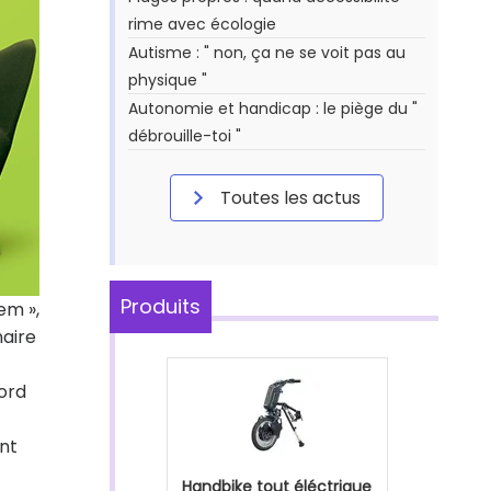
rime avec écologie
Autisme : " non, ça ne se voit pas au
physique "
Autonomie et handicap : le piège du "
débrouille-toi "
Toutes les actus
Produits
em »,
naire
cord
nt
Handbike tout éléctrique