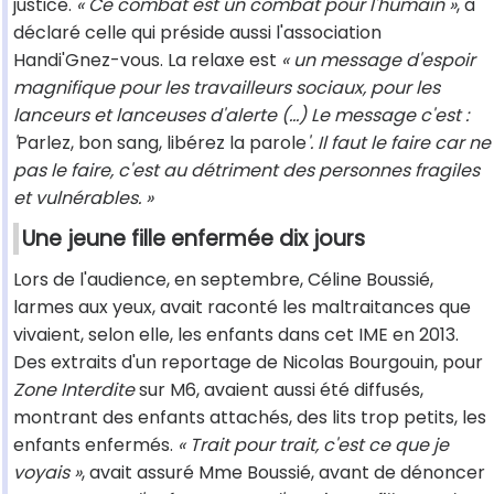
justice.
« Ce combat est un combat pour l'humain »
, a
déclaré celle qui préside aussi l'association
Handi'Gnez-vous. La relaxe est
« un message d'espoir
magnifique pour les travailleurs sociaux, pour les
lanceurs et lanceuses d'alerte (...) Le message c'est :
'
Parlez, bon sang, libérez la parole
'. Il faut le faire car ne
pas le faire, c'est au détriment des personnes fragiles
et vulnérables. »
Une jeune fille enfermée dix jours
Lors de l'audience, en septembre, Céline Boussié,
larmes aux yeux, avait raconté les maltraitances que
vivaient, selon elle, les enfants dans cet IME en 2013.
Des extraits d'un reportage de Nicolas Bourgouin, pour
Zone Interdite
sur M6, avaient aussi été diffusés,
montrant des enfants attachés, des lits trop petits, les
enfants enfermés.
« Trait pour trait, c'est ce que je
voyais »
, avait assuré Mme Boussié, avant de dénoncer