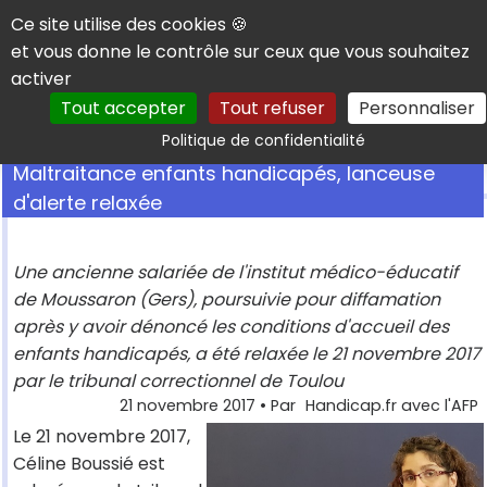
Panneau de gestion des cookies
Ce site utilise des cookies 🍪
et vous donne le contrôle sur ceux que vous souhaitez
activer
Tout accepter
Tout refuser
Personnaliser
Rechercher
Politique de confidentialité
Maltraitance enfants handicapés, lanceuse
d'alerte relaxée
Une ancienne salariée de l'institut médico-éducatif
de Moussaron (Gers), poursuivie pour diffamation
après y avoir dénoncé les conditions d'accueil des
enfants handicapés, a été relaxée le 21 novembre 2017
par le tribunal correctionnel de Toulou
21 novembre 2017
• Par
Handicap.fr avec l'AFP
Le 21 novembre 2017,
Céline Boussié est